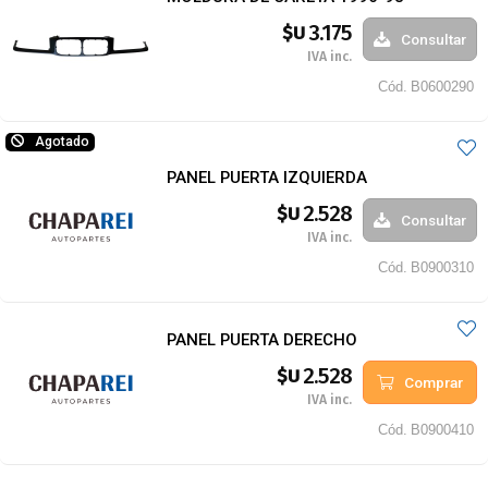
3.175
$U
Consultar
IVA inc.
Cód.
B0600290
Agotado
PANEL PUERTA IZQUIERDA
2.528
$U
Consultar
IVA inc.
Cód.
B0900310
PANEL PUERTA DERECHO
2.528
$U
Comprar
IVA inc.
Cód.
B0900410