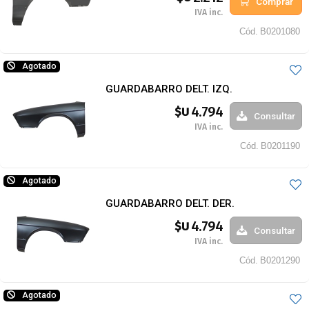
Comprar
IVA inc.
Cód.
B0201080
Agotado
GUARDABARRO DELT. IZQ.
4.794
$U
Consultar
IVA inc.
Cód.
B0201190
Agotado
GUARDABARRO DELT. DER.
4.794
$U
Consultar
IVA inc.
Cód.
B0201290
Agotado