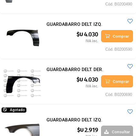
Cód.
B0200490
GUARDABARRO DELT. IZQ.
4.030
$U
Comprar
IVA inc.
Cód.
B0200590
GUARDABARRO DELT. DER.
4.030
$U
Comprar
IVA inc.
Cód.
B0200690
Agotado
GUARDABARRO DELT. IZQ.
2.919
$U
Consultar