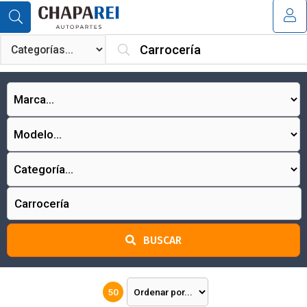
MI COMPRA
¿Tienes cupón de descuento?
Aplicar
BUSCAR
50