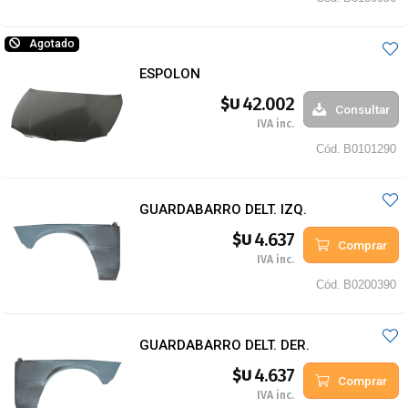
Agotado
ESPOLON
42.002
$U
Consultar
IVA inc.
Cód.
B0101290
GUARDABARRO DELT. IZQ.
4.637
$U
Comprar
IVA inc.
Cód.
B0200390
GUARDABARRO DELT. DER.
4.637
$U
Comprar
IVA inc.