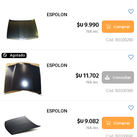
ESPOLON
9.990
$U
Comprar
IVA inc.
Cód.
B0100280
Agotado
ESPOLON
11.702
$U
Consultar
IVA inc.
Cód.
B0100380
ESPOLON
9.082
$U
Comprar
IVA inc.
Cód.
B0100690