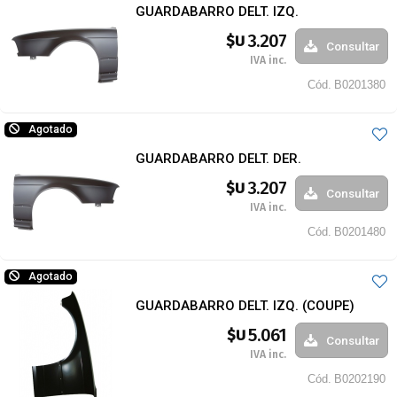
GUARDABARRO DELT. IZQ.
3.207
$U
Consultar
IVA inc.
Cód.
B0201380
Agotado
GUARDABARRO DELT. DER.
3.207
$U
Consultar
IVA inc.
Cód.
B0201480
Agotado
GUARDABARRO DELT. IZQ. (COUPE)
5.061
$U
Consultar
IVA inc.
Cód.
B0202190