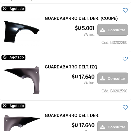
Agotado
GUARDABARRO DELT. DER. (COUPE)
5.061
$U
Consultar
IVA inc.
Cód.
B0202290
Agotado
GUARDABARRO DELT. IZQ.
17.640
$U
Consultar
IVA inc.
Cód.
B0202590
Agotado
GUARDABARRO DELT. DER.
17.640
$U
Consultar