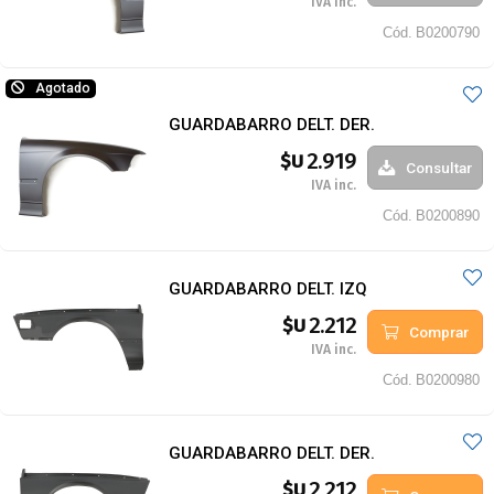
IVA inc.
Cód.
B0200790
Agotado
GUARDABARRO DELT. DER.
2.919
$U
Consultar
IVA inc.
Cód.
B0200890
GUARDABARRO DELT. IZQ
2.212
$U
Comprar
IVA inc.
Cód.
B0200980
GUARDABARRO DELT. DER.
2.212
$U