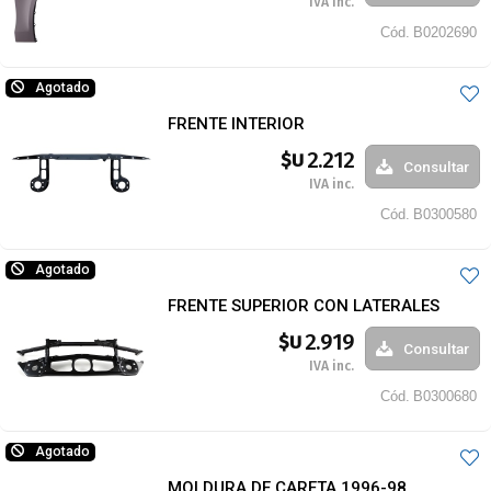
IVA inc.
Cód.
B0202690
Agotado
FRENTE INTERIOR
2.212
$U
Consultar
IVA inc.
Cód.
B0300580
Agotado
FRENTE SUPERIOR CON LATERALES
2.919
$U
Consultar
IVA inc.
Cód.
B0300680
Agotado
MOLDURA DE CARETA 1996-98