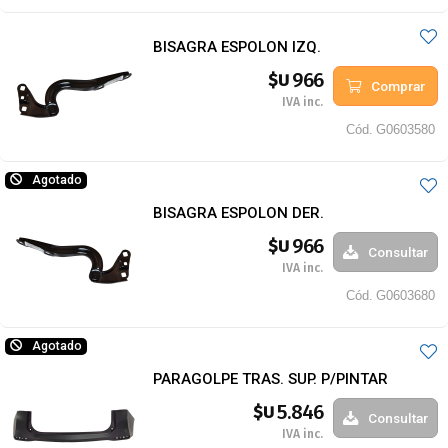
BISAGRA ESPOLON IZQ.
966
$U
Comprar
IVA inc.
Cód.
G0603580
Agotado
BISAGRA ESPOLON DER.
966
$U
Consultar
IVA inc.
Cód.
G0603680
Agotado
PARAGOLPE TRAS. SUP. P/PINTAR
5.846
$U
Consultar
IVA inc.