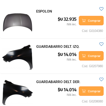
ESPOLON
32.935
$U
Comprar
IVA inc.
Cód.
G0104380
GUARDABARRO DELT. IZQ.
14.014
$U
Comprar
IVA inc.
Cód.
G0207980
GUARDABARRO DELT. DER.
14.014
$U
Comprar
IVA inc.
Cód.
G0208080