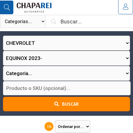
MI COMPRA
¿Tienes cupón de descuento?
Aplicar
BUSCAR
10