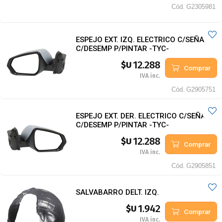
Cód.
G2305981
ESPEJO EXT. IZQ. ELECTRICO C/SEÑAL
C/DESEMP P/PINTAR -TYC-
12.288
$U
Comprar
IVA inc.
Cód.
G2905751
ESPEJO EXT. DER. ELECTRICO C/SEÑAL
C/DESEMP P/PINTAR -TYC-
12.288
$U
Comprar
IVA inc.
Cód.
G2905851
SALVABARRO DELT. IZQ.
1.942
$U
Comprar
IVA inc.