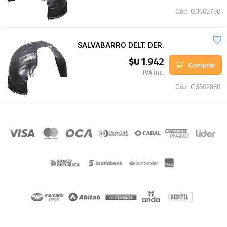
Cód.
G3602780
SALVABARRO DELT. DER.
1.942
$U
Comprar
IVA inc.
Cód.
G3602880