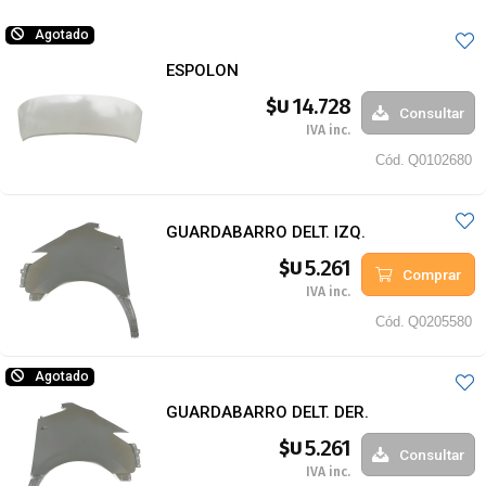
Agotado
ESPOLON
14.728
$U
Consultar
IVA inc.
Cód.
Q0102680
GUARDABARRO DELT. IZQ.
5.261
$U
Comprar
IVA inc.
Cód.
Q0205580
Agotado
GUARDABARRO DELT. DER.
5.261
$U
Consultar
IVA inc.