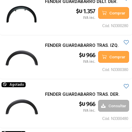
FENDER GUARDABARRO DELT. DER.
1.357
$U
Comprar
IVA inc.
Cód.
N3300280
FENDER GUARDABARRO TRAS. IZQ.
966
$U
Comprar
IVA inc.
Cód.
N3300380
Agotado
FENDER GUARDABARRO TRAS. DER.
966
$U
Consultar
IVA inc.
Cód.
N3300480