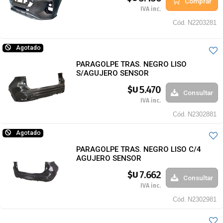
Comprar
IVA inc.
Cód.
N2203281
Agotado
PARAGOLPE TRAS. NEGRO LISO
S/AGUJERO SENSOR
5.470
$U
Consultar
IVA inc.
Cód.
N2302881
Agotado
PARAGOLPE TRAS. NEGRO LISO C/4
AGUJERO SENSOR
7.662
$U
Consultar
IVA inc.
Cód.
N2302981