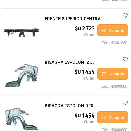
FRENTE SUPERIOR CENTRAL
2.723
$U
Comprar
IVA inc.
Cód.
N0301080
BISAGRA ESPOLON IZQ.
1.454
$U
Comprar
IVA inc.
Cód.
N0600580
BISAGRA ESPOLON DER.
1.454
$U
Comprar
IVA inc.
Cód.
N0600680