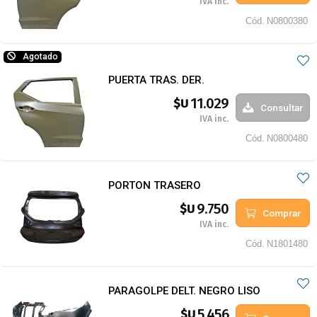
IVA inc.
Cód.
N0800380
Agotado
PUERTA TRAS. DER.
11.029
$U
Consultar
IVA inc.
Cód.
N0800480
PORTON TRASERO
9.750
$U
Comprar
IVA inc.
Cód.
N1801480
PARAGOLPE DELT. NEGRO LISO
5.456
$U