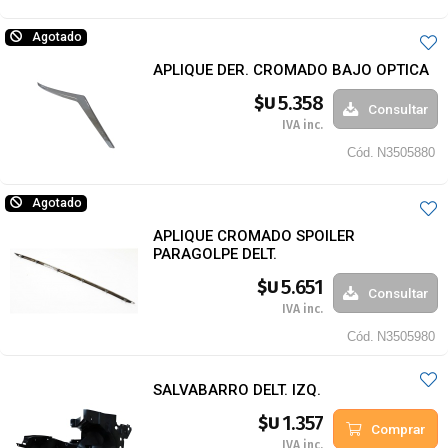
Agotado
APLIQUE DER. CROMADO BAJO OPTICA
5.358
$U
Consultar
IVA inc.
Cód.
N3505880
Agotado
APLIQUE CROMADO SPOILER
PARAGOLPE DELT.
5.651
$U
Consultar
IVA inc.
Cód.
N3505980
SALVABARRO DELT. IZQ.
1.357
$U
Comprar
IVA inc.