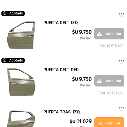
Agotado
PUERTA DELT. IZQ.
9.750
$U
Consultar
IVA inc.
Cód.
N0701180
Agotado
PUERTA DELT. DER.
9.750
$U
Consultar
IVA inc.
Cód.
N0701280
PUERTA TRAS. IZQ.
11.029
$U
Comprar