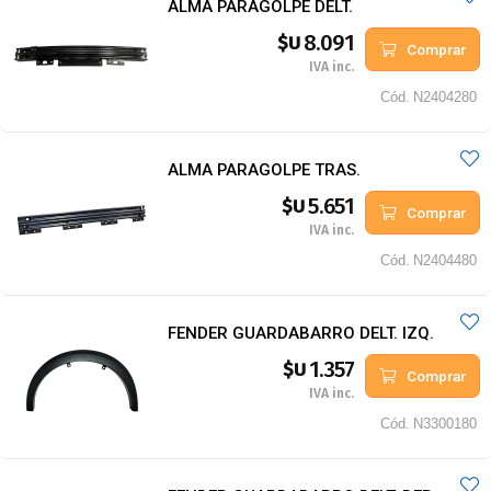
ALMA PARAGOLPE DELT.
8.091
$U
Comprar
IVA inc.
Cód.
N2404280
ALMA PARAGOLPE TRAS.
5.651
$U
Comprar
IVA inc.
Cód.
N2404480
FENDER GUARDABARRO DELT. IZQ.
1.357
$U
Comprar
IVA inc.
Cód.
N3300180