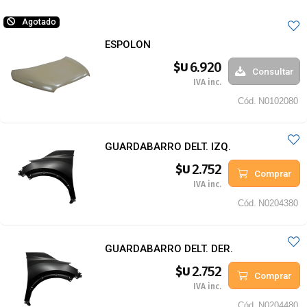
Agotado
ESPOLON
6.920
$U
Consultar
IVA inc.
Cód.
N0102080
GUARDABARRO DELT. IZQ.
2.752
$U
Comprar
IVA inc.
Cód.
N0204380
GUARDABARRO DELT. DER.
2.752
$U
Comprar
IVA inc.
Cód.
N0204480