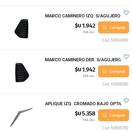
MARCO CAMINERO IZQ. S/AGUJERO
1.942
$U
Comprar
IVA inc.
Cód.
N3504980
MARCO CAMINERO DER. S/AGUJERO
1.942
$U
Comprar
IVA inc.
Cód.
N3505080
APLIQUE IZQ. CROMADO BAJO OPTICA
5.358
$U
Comprar
IVA inc.
Cód.
N3505780