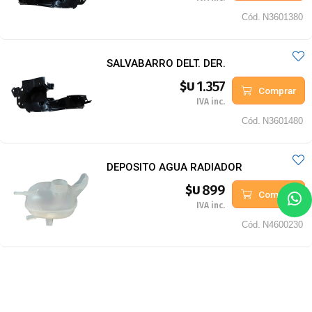
Cód.
N3601380
SALVABARRO DELT. DER.
1.357
$U
Comprar
IVA inc.
Cód.
N3601480
DEPOSITO AGUA RADIADOR
899
$U
Comprar
IVA inc.
Cód.
N4600230
TAPON DEPOSITO AGUA RADIADOR
242
$U
Comprar
IVA inc.