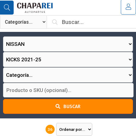
MI COMPRA
¿Tienes cupón de descuento?
Aplicar
BUSCAR
36