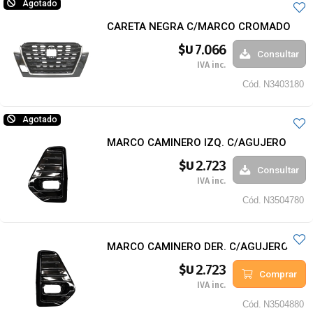
Agotado
CARETA NEGRA C/MARCO CROMADO
7.066
$U
Consultar
IVA inc.
Cód.
N3403180
Agotado
MARCO CAMINERO IZQ. C/AGUJERO
2.723
$U
Consultar
IVA inc.
Cód.
N3504780
MARCO CAMINERO DER. C/AGUJERO
2.723
$U
Comprar
IVA inc.
Cód.
N3504880