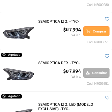
Cód.
N5000280
SEMIOPTICA IZQ. -TYC-
7.994
$U
Comprar
IVA inc.
Cód.
N7003551
Agotado
SEMIOPTICA DER. -TYC-
7.994
$U
Consultar
IVA inc.
Cód.
N7003651
Agotado
SEMIOPTICA IZQ. LED (MODELO
EXCLUSIVE) -TYC-