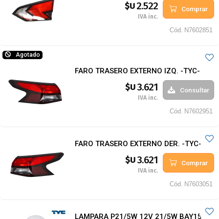
2.522
$U
Comprar
IVA inc.
Cód.
N7602851
Agotado
FARO TRASERO EXTERNO IZQ. -TYC-
3.621
$U
Consultar
IVA inc.
Cód.
N7602951
FARO TRASERO EXTERNO DER. -TYC-
3.621
$U
Comprar
IVA inc.
Cód.
N7603051
LAMPARA P21/5W 12V 21/5W BAY15D -