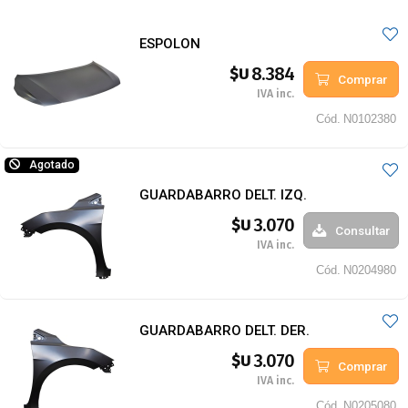
ESPOLON
8.384
$U
Comprar
IVA inc.
Cód.
N0102380
Agotado
GUARDABARRO DELT. IZQ.
3.070
$U
Consultar
IVA inc.
Cód.
N0204980
GUARDABARRO DELT. DER.
3.070
$U
Comprar
IVA inc.
Cód.
N0205080