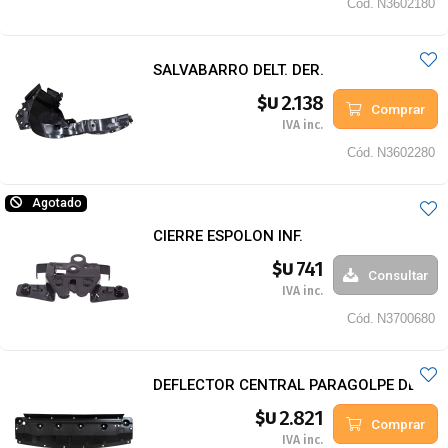
Cód.
N3602180
SALVABARRO DELT. DER.
2.138
$U
Comprar
IVA inc.
Cód.
N3602280
Agotado
CIERRE ESPOLON INF.
741
$U
Consultar
IVA inc.
Cód.
N3700680
DEFLECTOR CENTRAL PARAGOLPE DELT.
2.821
$U
Comprar
IVA inc.