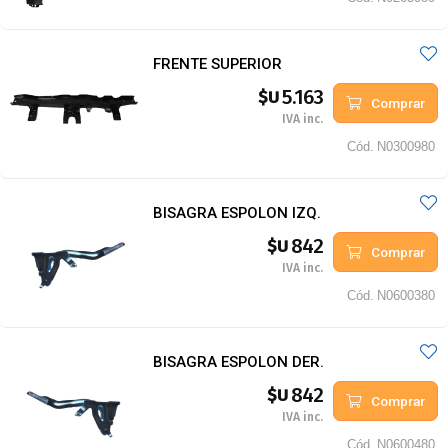
FRENTE SUPERIOR
5.163
$U
Comprar
IVA inc.
Cód.
N0300980
BISAGRA ESPOLON IZQ.
842
$U
Comprar
IVA inc.
Cód.
N0600380
BISAGRA ESPOLON DER.
842
$U
Comprar
IVA inc.
Cód.
N0600480