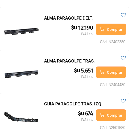
ALMA PARAGOLPE DELT.
12.190
$U
Comprar
IVA inc.
Cód.
N2402380
ALMA PARAGOLPE TRAS.
5.651
$U
Comprar
IVA inc.
Cód.
N2404480
GUIA PARAGOLPE TRAS. IZQ.
674
$U
Comprar
IVA inc.
Cód.
N2501580