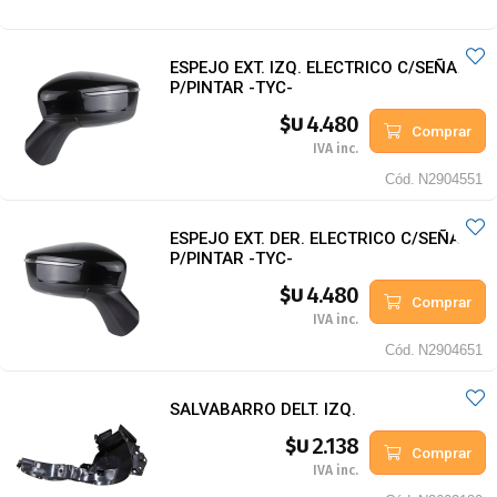
ESPEJO EXT. IZQ. ELECTRICO C/SEÑAL
P/PINTAR -TYC-
4.480
$U
Comprar
IVA inc.
Cód.
N2904551
ESPEJO EXT. DER. ELECTRICO C/SEÑAL
P/PINTAR -TYC-
4.480
$U
Comprar
IVA inc.
Cód.
N2904651
SALVABARRO DELT. IZQ.
2.138
$U
Comprar
IVA inc.