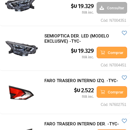
19.329
$U
Consultar
IVA inc.
Cód.
N7004351
SEMIOPTICA DER. LED (MODELO
EXCLUSIVE) -TYC-
19.329
$U
Comprar
IVA inc.
Cód.
N7004451
FARO TRASERO INTERNO IZQ. -TYC-
2.522
$U
Comprar
IVA inc.
Cód.
N7602751
FARO TRASERO INTERNO DER. -TYC-