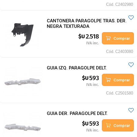
Cód.
C2402980
CANTONERA PARAGOLPE TRAS. DER.
NEGRA TEXTURADA
2.518
$U
Comprar
IVA inc.
Cód.
C2403080
GUIA IZQ. PARAGOLPE DELT.
593
$U
Comprar
IVA inc.
Cód.
C2501580
GUIA DER. PARAGOLPE DELT.
593
$U
Comprar
IVA inc.