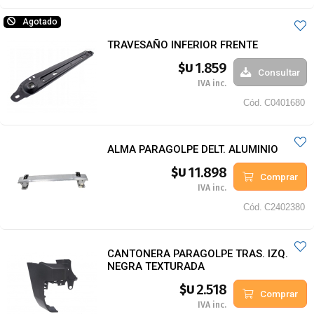
Agotado
TRAVESAÑO INFERIOR FRENTE
1.859
$U
Consultar
IVA inc.
Cód.
C0401680
ALMA PARAGOLPE DELT. ALUMINIO
11.898
$U
Comprar
IVA inc.
Cód.
C2402380
CANTONERA PARAGOLPE TRAS. IZQ.
NEGRA TEXTURADA
2.518
$U
Comprar
IVA inc.