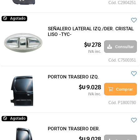
Cód.
C2904251
Agotado
SEÑALERO LATERAL IZQ./DER. CRISTAL
LISO -TYC-
278
$U
Consultar
IVA inc.
Cód.
C7500351
PORTON TRASERO IZQ.
9.028
$U
Comprar
IVA inc.
Cód.
P1800780
Agotado
PORTON TRASERO DER.
9.028
$U