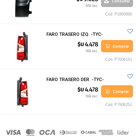
Consultar
IVA inc.
Cód.
P1800880
FARO TRASERO IZQ. -TYC-
4.478
$U
Comprar
IVA inc.
Cód.
P7606151
FARO TRASERO DER. -TYC-
4.478
$U
Comprar
IVA inc.
Cód.
P7606251