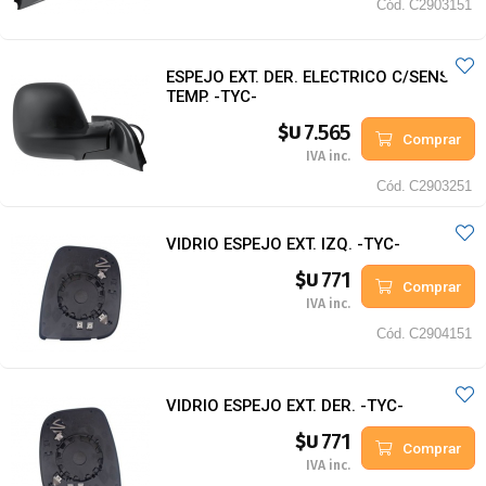
Cód.
C2903151
ESPEJO EXT. DER. ELECTRICO C/SENSOR
TEMP. -TYC-
7.565
$U
Comprar
IVA inc.
Cód.
C2903251
VIDRIO ESPEJO EXT. IZQ. -TYC-
771
$U
Comprar
IVA inc.
Cód.
C2904151
VIDRIO ESPEJO EXT. DER. -TYC-
771
$U
Comprar
IVA inc.