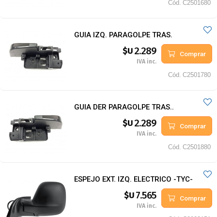
Cód.
C2501680
GUIA IZQ. PARAGOLPE TRAS.
2.289
$U
Comprar
IVA inc.
Cód.
C2501780
GUIA DER PARAGOLPE TRAS..
2.289
$U
Comprar
IVA inc.
Cód.
C2501880
ESPEJO EXT. IZQ. ELECTRICO -TYC-
7.565
$U
Comprar
IVA inc.