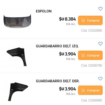
ESPOLON
8.384
$U
Comprar
IVA inc.
Cód.
C0102680
GUARDABARRO DELT. IZQ.
3.904
$U
Comprar
IVA inc.
Cód.
C0206780
GUARDABARRO DELT. DER.
3.904
$U
Comprar
IVA inc.
Cód.
C0206880