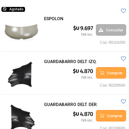
Agotado
ESPOLON
9.697
$U
Consultar
IVA inc.
Cód.
R0104280
GUARDABARRO DELT. IZQ.
4.870
$U
Comprar
IVA inc.
Cód.
R0208580
GUARDABARRO DELT. DER.
4.870
$U
Comprar
IVA inc.
Cód.
R0208680