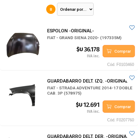
8
ESPOLON -ORIGINAL-
FIAT - GRAND SIENA 2020- (197335M)
36.178
$U
Comprar
IVA inc.
Cód.
F0103460
GUARDABARRO DELT. IZQ. -ORIGINAL-
FIAT - STRADA ADVENTURE 2014-17 DOBLE
CAB. 3P (578975)
12.691
$U
Comprar
IVA inc.
Cód.
F0207760
GUARDABARRO DELT. DER. -ORIGINAL-