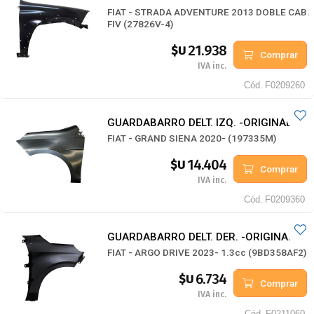
FIAT - STRADA ADVENTURE 2013 DOBLE CAB.
FIV (27826V-4)
21.938
$U
Comprar
IVA inc.
Cód.
F0209260
GUARDABARRO DELT. IZQ. -ORIGINAL-
FIAT - GRAND SIENA 2020- (197335M)
14.404
$U
Comprar
IVA inc.
Cód.
F0209360
GUARDABARRO DELT. DER. -ORIGINAL-
FIAT - ARGO DRIVE 2023- 1.3cc (9BD358AF2)
6.734
$U
Comprar
IVA inc.
Cód.
F0211060