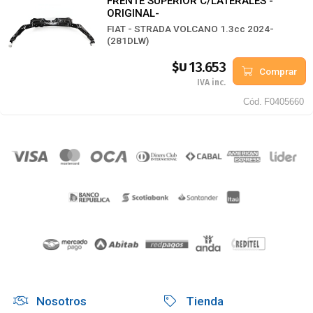
FRENTE SUPERIOR C/LATERALES -
ORIGINAL-
FIAT - STRADA VOLCANO 1.3cc 2024-
(281DLW)
13.653
$U
Comprar
IVA inc.
Cód.
F0405660
Nosotros
Tienda