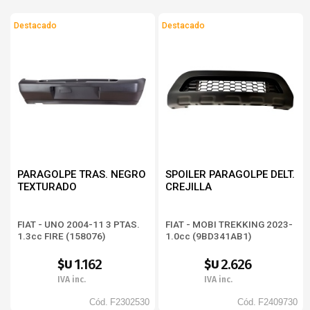
Destacado
Destacado
PARAGOLPE TRAS. NEGRO
SPOILER PARAGOLPE DELT.
TEXTURADO
CREJILLA
FIAT - UNO 2004-11 3 PTAS.
FIAT - MOBI TREKKING 2023-
1.3cc FIRE (158076)
1.0cc (9BD341AB1)
1.162
2.626
$U
$U
IVA inc.
IVA inc.
Cód.
F2302530
Cód.
F2409730