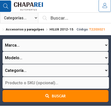
Compartir por email
MI COMPRA
¿Tienes cupón de descuento?
Accesorios y paragolpes
HILUX 2012-15
Código:
T2203021
Aplicar
Enviar
BUSCAR