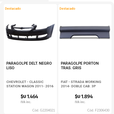
Destacado
Destacado
PARAGOLPE DELT. NEGRO
PARAGOLPE PORTON
LISO
TRAS. GRIS
CHEVROLET - CLASSIC
FIAT - STRADA WORKING
STATION WAGON 2011- 2016
2014- DOBLE CAB. 3P
(578942)
1.464
1.894
$U
$U
IVA inc.
IVA inc.
Cód.
G2204021
Cód.
F2306430