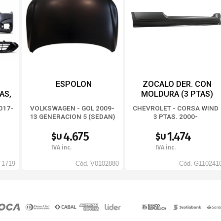
,
ESPOLON
ZOCALO DER. CON
AS,
MOLDURA (3 PTAS)
19
017-
VOLKSWAGEN - GOL 2009-
CHEVROLET - CORSA WIND
13 GENERACION 5 (SEDAN)
3 PTAS. 2000-
4.675
1.474
$U
$U
IVA inc.
IVA inc.
T1719
Cód.
V0102880
Cód.
G110241