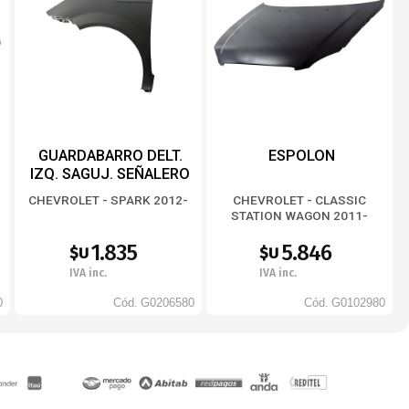
GUARDABARRO DELT.
ESPOLON
IZQ. SAGUJ. SEÑALERO
CHEVROLET - SPARK 2012-
CHEVROLET - CLASSIC
STATION WAGON 2011-
2016
1.835
5.846
$U
$U
IVA inc.
IVA inc.
0
Cód.
G0206580
Cód.
G0102980