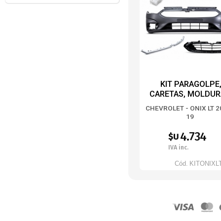
KIT PARAGOLPE
CARETAS, MOLDUR
GUIAS ONIXLT17-
CHEVROLET - ONIX LT 2
19
4.734
$U
IVA inc.
Cód.
KITONIXL