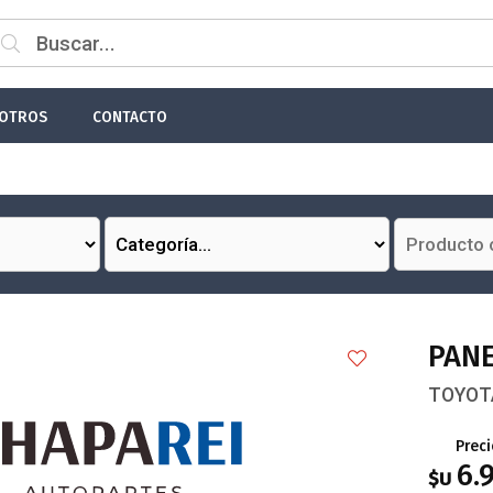
 email
OTROS
CONTACTO
Enviar
PAN
TOYOTA
Preci
6.
$U