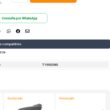
c.
Consulta por WhatsApp
r
s compatibles
019-
o
T1900380
Destacado
Destacado