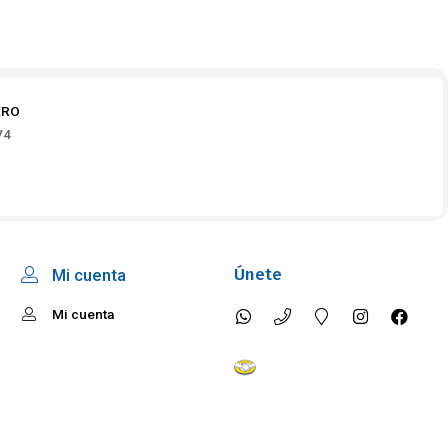
ERO
V4
Únete
Mi cuenta
Mi cuenta