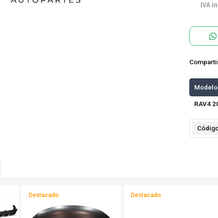
IVA in
Comparti
Modelo
RAV4 2
Códig
Destacado
Destacado