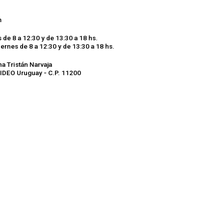
m
s de 8 a 12:30 y de 13:30 a 18 hs.
iernes de 8 a 12:30 y de 13:30 a 18 hs.
a Tristán Narvaja
DEO Uruguay - C.P. 11200