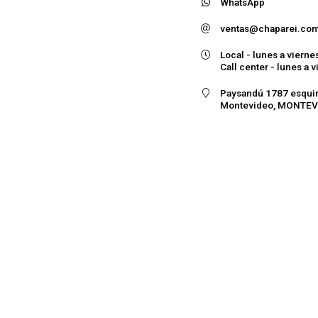
WhatsApp
ventas@chaparei.co
Local - lunes a vierne
Call center - lunes a v
Paysandú 1787 esquin
Montevideo, MONTEVI