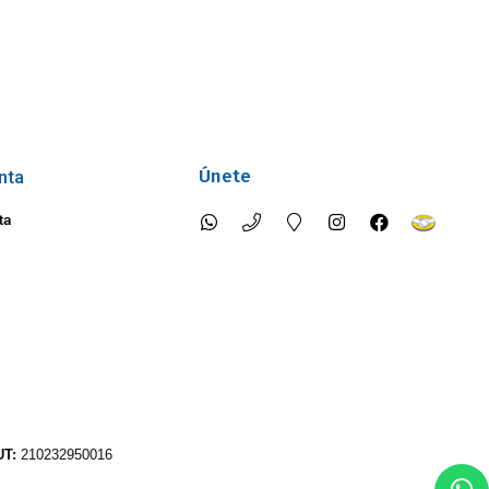
Únete
nta
ta
UT:
210232950016