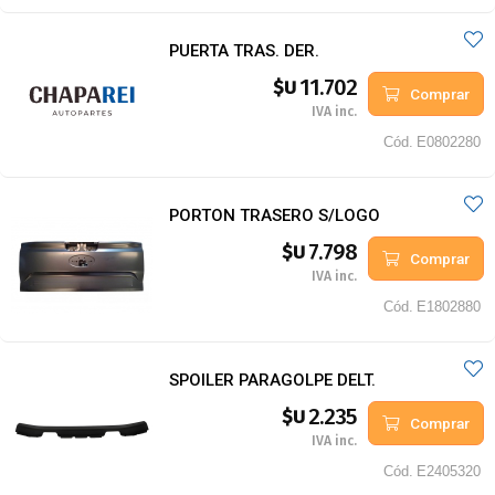
PUERTA TRAS. DER.
11.702
$U
Comprar
IVA inc.
Cód.
E0802280
PORTON TRASERO S/LOGO
7.798
$U
Comprar
IVA inc.
Cód.
E1802880
SPOILER PARAGOLPE DELT.
2.235
$U
Comprar
IVA inc.
Cód.
E2405320