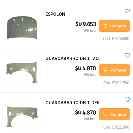
ESPOLON
9.653
$U
Comprar
IVA inc.
Cód.
E0104980
GUARDABARRO DELT. IZQ.
4.870
$U
Comprar
IVA inc.
Cód.
E0211580
GUARDABARRO DELT. DER.
4.870
$U
Comprar
IVA inc.
Cód.
E0211680