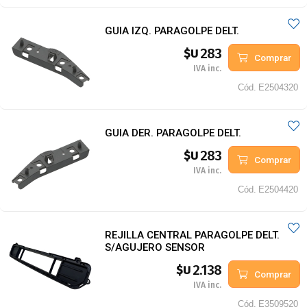
GUIA IZQ. PARAGOLPE DELT.
283
$U
Comprar
IVA inc.
Cód.
E2504320
GUIA DER. PARAGOLPE DELT.
283
$U
Comprar
IVA inc.
Cód.
E2504420
REJILLA CENTRAL PARAGOLPE DELT.
S/AGUJERO SENSOR
2.138
$U
Comprar
IVA inc.
Cód.
E3509520