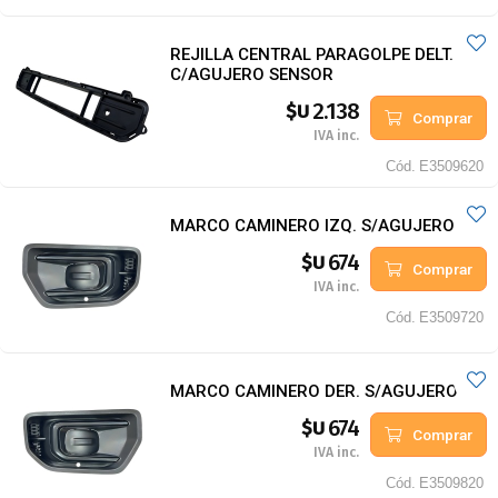
REJILLA CENTRAL PARAGOLPE DELT.
C/AGUJERO SENSOR
2.138
$U
Comprar
IVA inc.
Cód.
E3509620
MARCO CAMINERO IZQ. S/AGUJERO
674
$U
Comprar
IVA inc.
Cód.
E3509720
MARCO CAMINERO DER. S/AGUJERO
674
$U
Comprar
IVA inc.
Cód.
E3509820