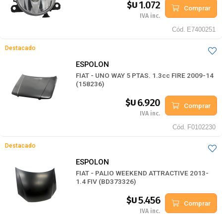
1.072
$U
Comprar
IVA inc.
Cód.
E7400251
Destacado
ESPOLON
FIAT - UNO WAY 5 PTAS. 1.3cc FIRE 2009-14
(158236)
6.920
$U
Comprar
IVA inc.
Cód.
F0102230
Destacado
ESPOLON
FIAT - PALIO WEEKEND ATTRACTIVE 2013-
1.4 FIV (BD373326)
5.456
$U
Comprar
IVA inc.