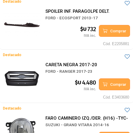
Destacado
SPOILER INF. PARAGOLPE DELT.
FORD - ECOSPORT 2013-17
732
$U
Comprar
IVA inc.
Cód.
E2205881
Destacado
CARETA NEGRA 2017-20
FORD - RANGER 2017-23
4.480
$U
Comprar
IVA inc.
Cód.
E3403680
Destacado
FARO CAMINERO IZQ./DER. (H16) -TYC-
SUZUKI - GRAND VITARA 2014-16