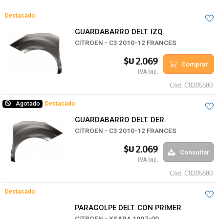
Destacado
GUARDABARRO DELT. IZQ.
CITROEN - C3 2010-12 FRANCES
2.069
$U
Comprar
IVA inc.
Cód.
C0205580
Agotado
Destacado
GUARDABARRO DELT. DER.
CITROEN - C3 2010-12 FRANCES
2.069
$U
Consultar
IVA inc.
Cód.
C0205680
Destacado
PARAGOLPE DELT. CON PRIMER
CITROEN - XSARA 1997-00