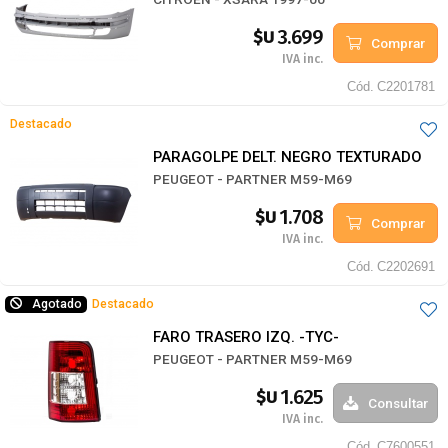
3.699
$U
Comprar
IVA inc.
Cód.
C2201781
Destacado
PARAGOLPE DELT. NEGRO TEXTURADO
PEUGEOT - PARTNER M59-M69
1.708
$U
Comprar
IVA inc.
Cód.
C2202691
Agotado
Destacado
FARO TRASERO IZQ. -TYC-
PEUGEOT - PARTNER M59-M69
1.625
$U
Consultar
IVA inc.
Cód.
C7600551