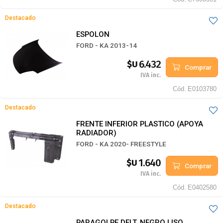
Destacado
ESPOLON
FORD - KA 2013-14
6.432
$U
Comprar
IVA inc.
Cód.
E0103780
Destacado
FRENTE INFERIOR PLASTICO (APOYA
RADIADOR)
FORD - KA 2020- FREESTYLE
1.640
$U
Comprar
IVA inc.
Cód.
E0402580
Destacado
PARAGOLPE DELT. NEGRO LISO