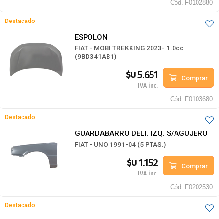
Cód.
F0102880
Destacado
ESPOLON
FIAT - MOBI TREKKING 2023- 1.0cc
(9BD341AB1)
5.651
$U
Comprar
IVA inc.
Cód.
F0103680
Destacado
GUARDABARRO DELT. IZQ. S/AGUJERO
FIAT - UNO 1991-04 (5 PTAS.)
1.152
$U
Comprar
IVA inc.
Cód.
F0202530
Destacado