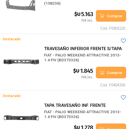
(158236)
5.163
$U
Comprar
IVA inc.
Cód.
F0401120
Destacado
TRAVESAÑO INFERIOR FRENTE S/TAPA
FIAT - PALIO WEEKEND ATTRACTIVE 2013-
1.4 FIV (BD373326)
1.845
$U
Comprar
IVA inc.
Cód.
F0404330
Destacado
TAPA TRAVESAÑO INF. FRENTE
FIAT - PALIO WEEKEND ATTRACTIVE 2013-
1.4 FIV (BD373326)
1.278
$U