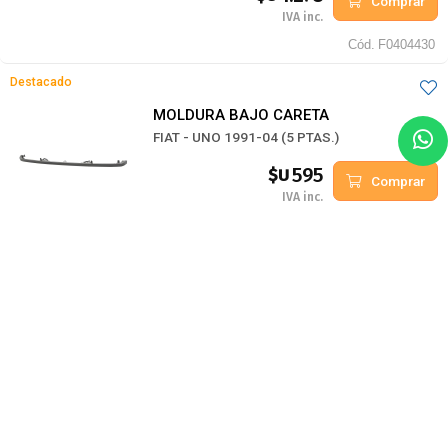
Comprar
IVA inc.
Cód.
F0404430
Destacado
MOLDURA BAJO CARETA
FIAT - UNO 1991-04 (5 PTAS.)
595
$U
Comprar
IVA inc.
Cód.
F0601930
Agotado
Destacado
BISAGRA ESPOLON IZQ.
FIAT - PALIO WEEKEND ATTRACTIVE 2013-
1.4 FIV (BD373326)
527
$U
Consultar
IVA inc.
Cód.
F0602130