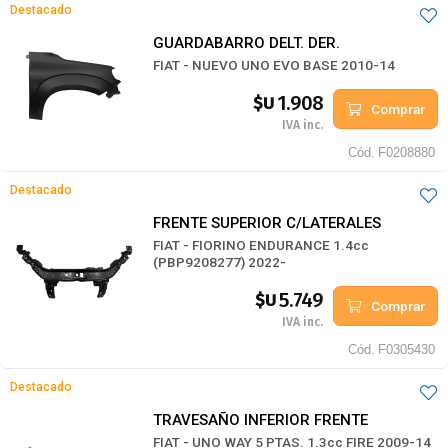
Destacado
GUARDABARRO DELT. DER.
FIAT - NUEVO UNO EVO BASE 2010-14
1.908
$U
Comprar
IVA inc.
Cód.
F0208880
Destacado
FRENTE SUPERIOR C/LATERALES
FIAT - FIORINO ENDURANCE 1.4cc
(PBP9208277) 2022-
5.749
$U
Comprar
IVA inc.
Cód.
F0305430
Destacado
TRAVESAÑO INFERIOR FRENTE
FIAT - UNO WAY 5 PTAS. 1.3cc FIRE 2009-14