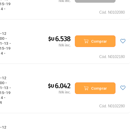
IVA inc.
015-19
4 -
Cód.
N0102080
-12
6.538
$U
00 -
Comprar
1-13 -
IVA inc.
015-19
4 -
Cód.
N0102180
-12
00 -
6.042
$U
1-13 -
Comprar
IVA inc.
015-19
4 -
R
Cód.
N0102280
-12