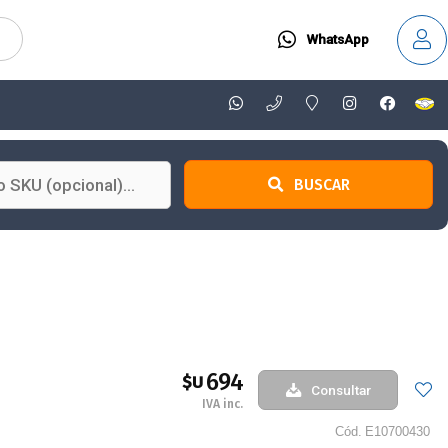
WhatsApp
BUSCAR
694
$U
Consultar
IVA inc.
Cód.
E10700430