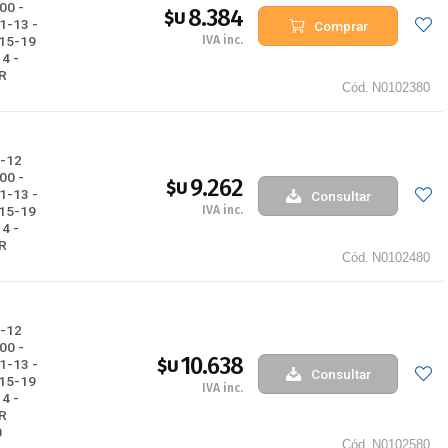
00 -
8.384
$U
1-13 -
Comprar
IVA inc.
015-19
4 -
R
Cód.
N0102380
-12
00 -
9.262
$U
1-13 -
Consultar
IVA inc.
015-19
4 -
R
Cód.
N0102480
-12
00 -
10.638
$U
1-13 -
Consultar
015-19
IVA inc.
4 -
R
0
Cód.
N0102580