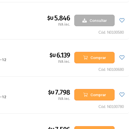
5.846
$U
Consultar
IVA inc.
Cód.
N0100580
6.139
$U
Comprar
-12
IVA inc.
Cód.
N0100680
7.798
$U
Comprar
-12
IVA inc.
Cód.
N0100780