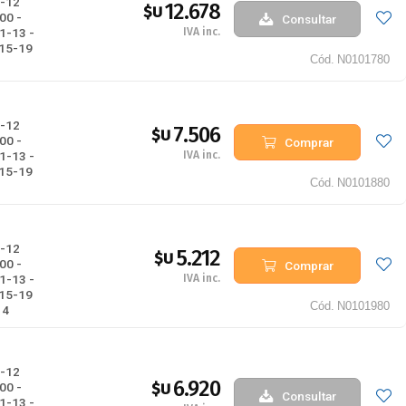
-12
12.678
$U
00 -
Consultar
IVA inc.
1-13 -
015-19
Cód.
N0101780
-12
7.506
$U
00 -
Comprar
IVA inc.
1-13 -
015-19
Cód.
N0101880
-12
5.212
$U
00 -
Comprar
IVA inc.
1-13 -
015-19
Cód.
N0101980
14
-12
6.920
$U
00 -
Consultar
1-13 -