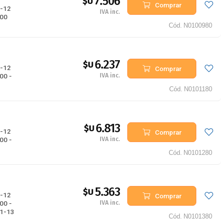
7.506
$U
Comprar
-12
IVA inc.
-00
Cód.
N0100980
6.237
$U
-12
Comprar
IVA inc.
00 -
Cód.
N0101180
6.813
$U
-12
Comprar
IVA inc.
00 -
Cód.
N0101280
5.363
$U
-12
Comprar
IVA inc.
00 -
11-13
Cód.
N0101380