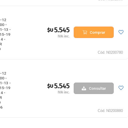
-12
00 -
5.545
$U
1-13 -
Comprar
015-19
IVA inc.
4 -
R
0
Cód.
N0200780
-12
00 -
1-13 -
5.545
$U
015-19
Consultar
IVA inc.
4 -
R
0
96
Cód.
N0200880