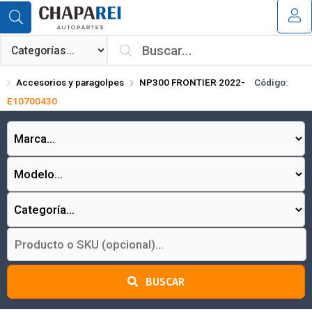
Compartir por email
MI COMPRA
¿Tienes cupón de descuento?
Accesorios y paragolpes
NP300 FRONTIER 2022-
Código:
Aplicar
E10700430
Enviar
BUSCAR