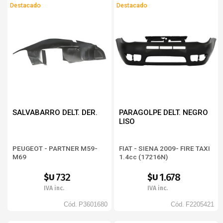
Destacado
Destacado
COROLLA 1988-91
COROLLA 1992-96
COROLLA 1997-99
COROLLA 2003-07
COROLLA 2008-11
COROLLA 2012-14
COROLLA 2014-17
SALVABARRO DELT. DER.
PARAGOLPE DELT. NEGRO
COROLLA 2016-17
LISO
COROLLA 2017-18
COROLLA 2019-
PEUGEOT - PARTNER M59-
FIAT - SIENA 2009- FIRE TAXI
M69
1.4cc (17216N)
CRV 2007-09
732
1.678
$U
$U
CRV 2010-11
IVA inc.
IVA inc.
CRV 2012-14
Cód.
P3601680
Cód.
F2205421
CRV 2015-17
CRV 2018-19