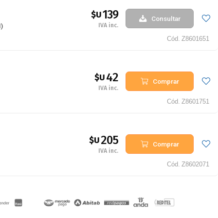
139
$U
Consultar
IVA inc.
)
Cód.
Z8601651
42
$U
Comprar
IVA inc.
Cód.
Z8601751
205
$U
Comprar
IVA inc.
Cód.
Z8602071