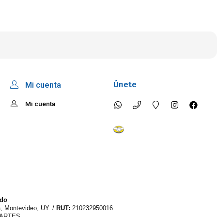
Únete
Mi cuenta
Mi cuenta
ido
a, Montevideo, UY. /
RUT:
210232950016
PARTES