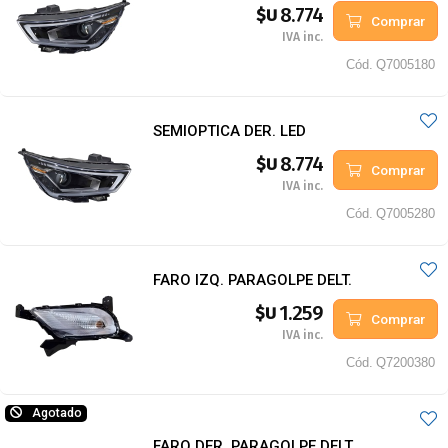
8.774
$U
Comprar
IVA inc.
Cód.
Q7005180
SEMIOPTICA DER. LED
8.774
$U
Comprar
IVA inc.
Cód.
Q7005280
FARO IZQ. PARAGOLPE DELT.
1.259
$U
Comprar
IVA inc.
Cód.
Q7200380
Agotado
FARO DER. PARAGOLPE DELT.