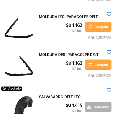
MOLDURA IZQ. PARAGOLPE DELT.
1.162
$U
Comprar
IVA inc.
Cód.
Q3505920
MOLDURA DER. PARAGOLPE DELT.
1.162
$U
Comprar
IVA inc.
Cód.
Q3506020
Agotado
SALVABARRO DELT. IZQ.
1.415
$U
Consultar
IVA inc.