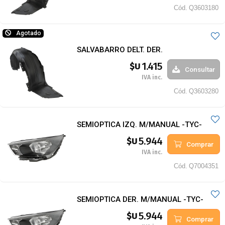
Cód.
Q3603180
Agotado
SALVABARRO DELT. DER.
1.415
$U
Consultar
IVA inc.
Cód.
Q3603280
SEMIOPTICA IZQ. M/MANUAL -TYC-
5.944
$U
Comprar
IVA inc.
Cód.
Q7004351
SEMIOPTICA DER. M/MANUAL -TYC-
5.944
$U
Comprar