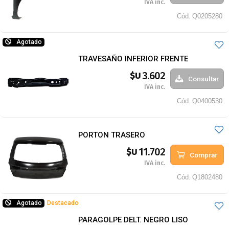
IVA inc.
Cód.
Q0205280
Agotado
TRAVESAÑO INFERIOR FRENTE
3.602
$U
Consultar
IVA inc.
Cód.
Q0400530
PORTON TRASERO
11.702
$U
Comprar
IVA inc.
Cód.
Q1802480
Agotado
Destacado
PARAGOLPE DELT. NEGRO LISO