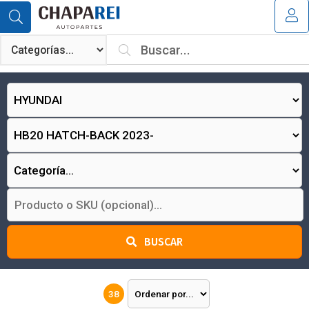
MI COMPRA
¿Tienes cupón de descuento?
Aplicar
BUSCAR
38