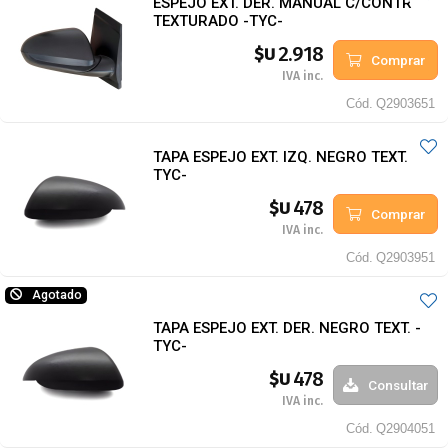
ESPEJO EXT. DER. MANUAL C/CONTROL
TEXTURADO -TYC-
2.918
$U
Comprar
IVA inc.
Cód.
Q2903651
TAPA ESPEJO EXT. IZQ. NEGRO TEXT. -
TYC-
478
$U
Comprar
IVA inc.
Cód.
Q2903951
Agotado
TAPA ESPEJO EXT. DER. NEGRO TEXT. -
TYC-
478
$U
Consultar
IVA inc.
Cód.
Q2904051