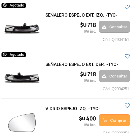
Agotado
SEÑALERO ESPEJO EXT. IZQ. -TYC-
718
$U
Consultar
IVA inc.
Cód.
Q2904151
Agotado
SEÑALERO ESPEJO EXT. DER. -TYC-
718
$U
Consultar
IVA inc.
Cód.
Q2904251
VIDRIO ESPEJO IZQ. -TYC-
400
$U
Comprar
IVA inc.