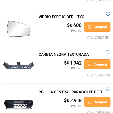
Cód.
Q3000351
VIDRIO ESPEJO DER. -TYC-
400
$U
Comprar
IVA inc.
Cód.
Q3000451
CARETA NEGRA TEXTURADA
1.942
$U
Comprar
IVA inc.
Cód.
Q3403520
REJILLA CENTRAL PARAGOLPE DELT.
2.918
$U
Comprar
IVA inc.
Cód.
Q3505580