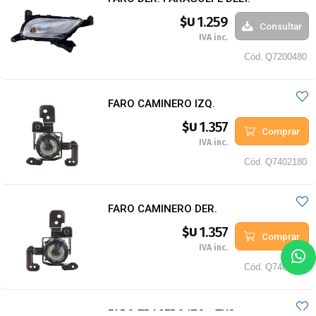
1.259
$U
Consultar
IVA inc.
Cód.
Q7200480
FARO CAMINERO IZQ.
1.357
$U
Comprar
IVA inc.
Cód.
Q7402180
FARO CAMINERO DER.
1.357
$U
Comprar
IVA inc.
Cód.
Q7402280
FARO TRASERO IZQ. -TYC-