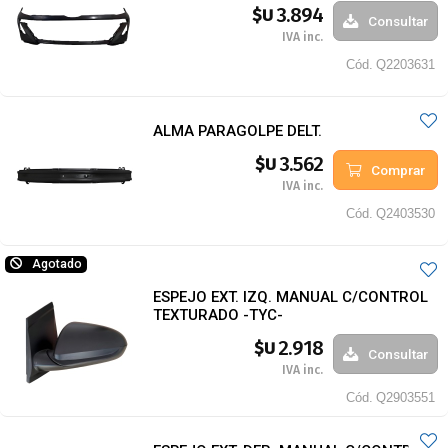
3.894
$U
Consultar
IVA inc.
Cód.
Q2203631
ALMA PARAGOLPE DELT.
3.562
$U
Comprar
IVA inc.
Cód.
Q2403530
Agotado
ESPEJO EXT. IZQ. MANUAL C/CONTROL
TEXTURADO -TYC-
2.918
$U
Consultar
IVA inc.
Cód.
Q2903551