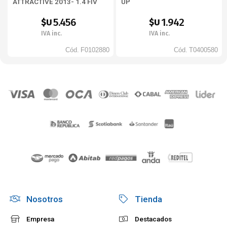
ATTRACTIVE 2013- 1.4 FIV
UP
(BD373326)
5.456
1.942
$U
$U
IVA inc.
IVA inc.
Cód.
F0102880
Cód.
T0400580
Nosotros
Tienda
Empresa
Destacados