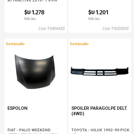
ATTRACTIVE 2013- 1.4 FIV
(BD373326)
1.278
1.201
$U
$U
IVA inc.
IVA inc.
Cód.
F0404430
Cód.
F0202830
Destacado
Destacado
ESPOLON
SPOILER PARAGOLPE DELT.
(4WD)
FIAT - PALIO WEEKEND
TOYOTA - HILUX 1992-99 PICK