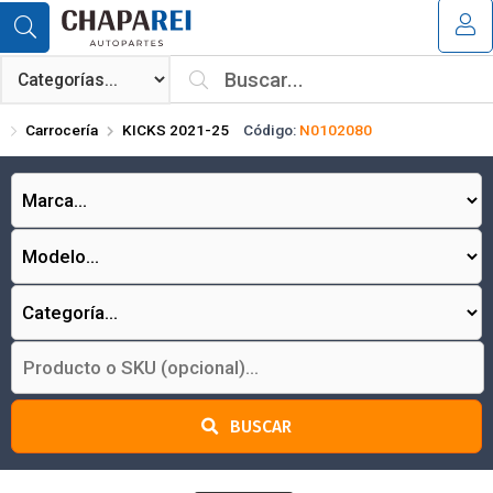
Compartir por email
MI COMPRA
¿Tienes cupón de descuento?
Carrocería
KICKS 2021-25
Código:
N0102080
Aplicar
Enviar
BUSCAR