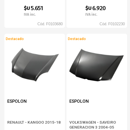
5.651
6.920
$U
$U
IVA inc.
IVA inc.
Cód.
F0103680
Cód.
F0102230
Destacado
Destacado
ESPOLON
ESPOLON
RENAULT - KANGOO 2015-18
VOLKSWAGEN - SAVEIRO
GENERACION 3 2004-05