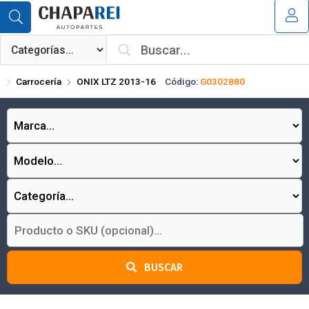
Compartir por email
MI COMPRA
¿Tienes cupón de descuento?
Carrocería
ONIX LTZ 2013-16
Código:
G0302880
Aplicar
Enviar
BUSCAR