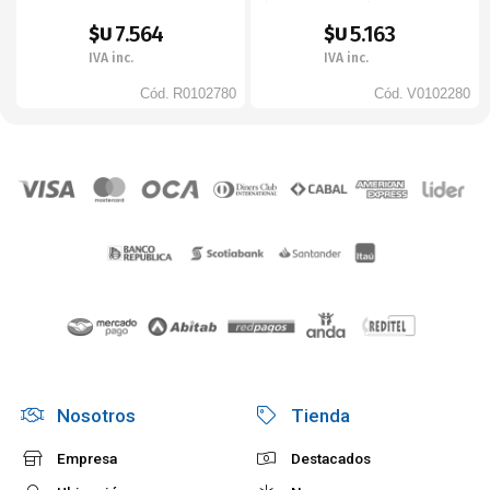
(Segunda Serie)
7.564
5.163
$U
$U
IVA inc.
IVA inc.
Cód.
R0102780
Cód.
V0102280
Nosotros
Tienda
Empresa
Destacados