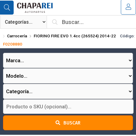
Compartir por email
MI COMPRA
¿Tienes cupón de descuento?
Carrocería
FIORINO FIRE EVO 1.4cc (265524) 2014-22
Código:
Aplicar
F0208880
Enviar
BUSCAR