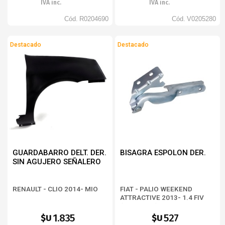
IVA inc.
IVA inc.
Cód.
R0204690
Cód.
V0205280
Destacado
Destacado
GUARDABARRO DELT. DER.
BISAGRA ESPOLON DER.
SIN AGUJERO SEÑALERO
RENAULT - CLIO 2014- MIO
FIAT - PALIO WEEKEND
ATTRACTIVE 2013- 1.4 FIV
(BD373326)
1.835
527
$U
$U