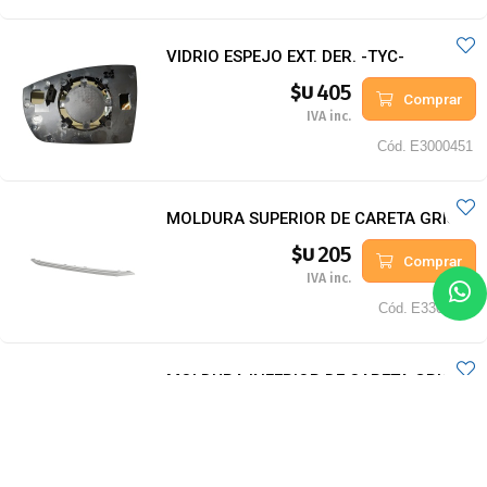
VIDRIO ESPEJO EXT. DER. -TYC-
405
$U
Comprar
IVA inc.
Cód.
E3000451
MOLDURA SUPERIOR DE CARETA GRIS
205
$U
Comprar
IVA inc.
Cód.
E3301120
MOLDURA INFERIOR DE CARETA GRIS
225
$U
Comprar
IVA inc.
Cód.
E3301220