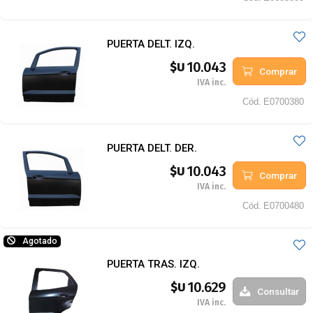
PUERTA DELT. IZQ.
10.043
$U
Comprar
IVA inc.
Cód.
E0700380
PUERTA DELT. DER.
10.043
$U
Comprar
IVA inc.
Cód.
E0700480
Agotado
PUERTA TRAS. IZQ.
10.629
$U
Consultar
IVA inc.