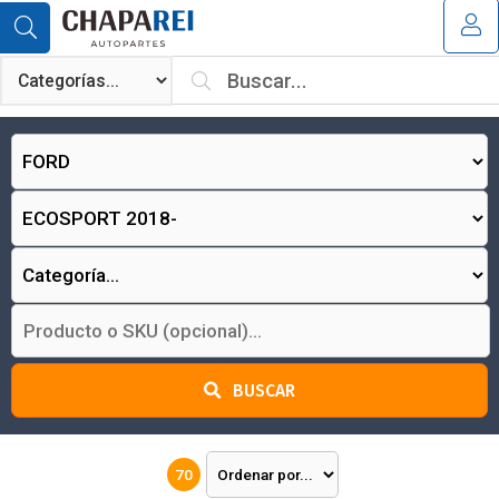
MI COMPRA
¿Tienes cupón de descuento?
Aplicar
BUSCAR
70