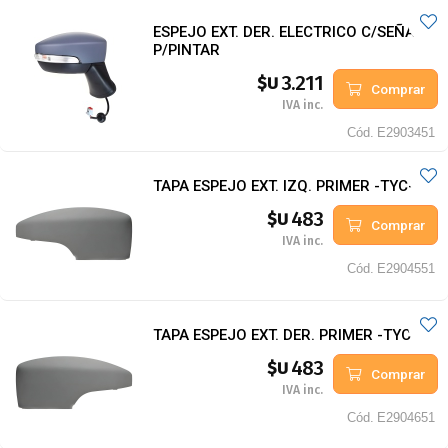
ESPEJO EXT. DER. ELECTRICO C/SEÑAL
P/PINTAR
3.211
$U
Comprar
IVA inc.
Cód.
E2903451
TAPA ESPEJO EXT. IZQ. PRIMER -TYC-
483
$U
Comprar
IVA inc.
Cód.
E2904551
TAPA ESPEJO EXT. DER. PRIMER -TYC-
483
$U
Comprar
IVA inc.
Cód.
E2904651