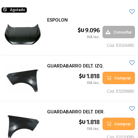
Agotado
ESPOLON
9.096
$U
Consultar
IVA inc.
Cód.
E0104480
GUARDABARRO DELT. IZQ.
1.818
$U
Comprar
IVA inc.
Cód.
E0209980
GUARDABARRO DELT. DER.
1.818
$U
Comprar
IVA inc.
Cód.
E0210080