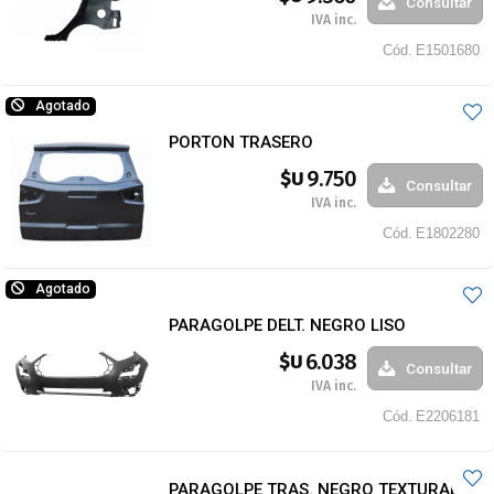
Consultar
IVA inc.
Cód.
E1501680
Agotado
PORTON TRASERO
9.750
$U
Consultar
IVA inc.
Cód.
E1802280
Agotado
PARAGOLPE DELT. NEGRO LISO
6.038
$U
Consultar
IVA inc.
Cód.
E2206181
PARAGOLPE TRAS. NEGRO TEXTURADO