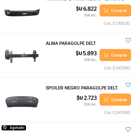
6.822
$U
Comprar
IVA inc.
Cód.
E2305181
ALMA PARAGOLPE DELT.
5.893
$U
Comprar
IVA inc.
Cód.
E2402981
SPOILER NEGRO PARAGOLPE DELT.
2.723
$U
Comprar
IVA inc.
Cód.
E2403580
Agotado