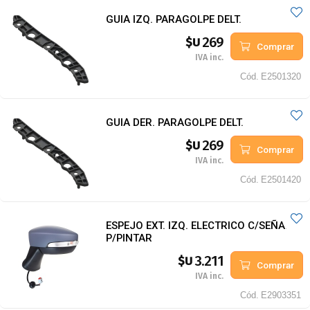
GUIA IZQ. PARAGOLPE DELT.
269
$U
Comprar
IVA inc.
Cód.
E2501320
GUIA DER. PARAGOLPE DELT.
269
$U
Comprar
IVA inc.
Cód.
E2501420
ESPEJO EXT. IZQ. ELECTRICO C/SEÑAL
P/PINTAR
3.211
$U
Comprar
IVA inc.
Cód.
E2903351