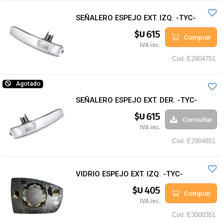
SEÑALERO ESPEJO EXT. IZQ. -TYC-
615
$U
Comprar
IVA inc.
Cód.
E2904751
Agotado
SEÑALERO ESPEJO EXT. DER. -TYC-
615
$U
Consultar
IVA inc.
Cód.
E2904851
VIDRIO ESPEJO EXT. IZQ. -TYC-
405
$U
Comprar
IVA inc.
Cód.
E3000351