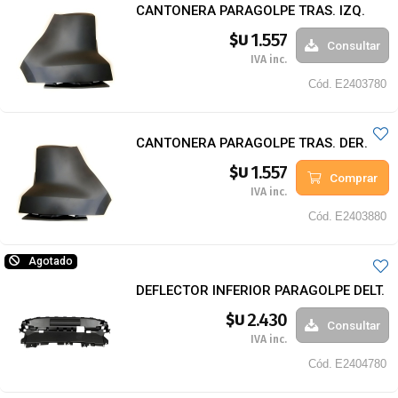
CANTONERA PARAGOLPE TRAS. IZQ.
1.557
$U
Consultar
IVA inc.
Cód.
E2403780
CANTONERA PARAGOLPE TRAS. DER.
1.557
$U
Comprar
IVA inc.
Cód.
E2403880
Agotado
DEFLECTOR INFERIOR PARAGOLPE DELT.
2.430
$U
Consultar
IVA inc.
Cód.
E2404780