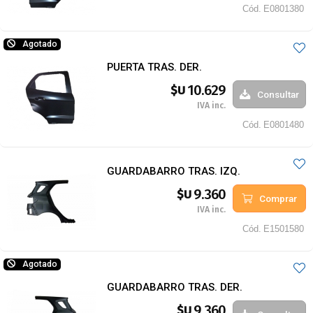
Cód.
E0801380
Agotado
PUERTA TRAS. DER.
10.629
$U
Consultar
IVA inc.
Cód.
E0801480
GUARDABARRO TRAS. IZQ.
9.360
$U
Comprar
IVA inc.
Cód.
E1501580
Agotado
GUARDABARRO TRAS. DER.
9.360
$U