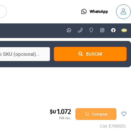
WhatsApp
BUSCAR
1.072
$U
Comprar
IVA inc.
Cód.
E7400251