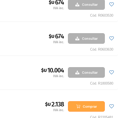
674
$U
Consultar
IVA inc.
Cód.
R0603530
674
$U
Consultar
IVA inc.
Cód.
R0603630
10.004
$U
Consultar
IVA inc.
Cód.
R1800580
2.138
$U
Comprar
IVA inc.
Cód.
R2205481