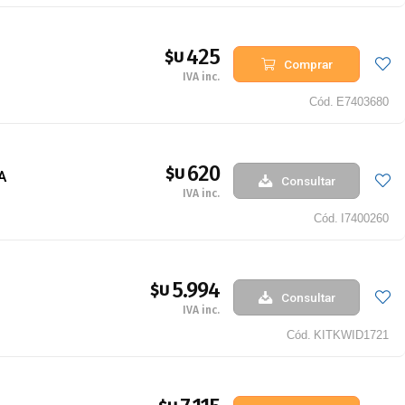
425
$U
Comprar
IVA inc.
Cód.
E7403680
620
$U
A
Consultar
IVA inc.
Cód.
I7400260
5.994
$U
Consultar
IVA inc.
Cód.
KITKWID1721