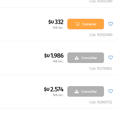
Cód.
R2502380
332
$U
Comprar
IVA inc.
Cód.
R2502480
1.986
$U
Consultar
IVA inc.
Cód.
R2700851
2.574
$U
Consultar
IVA inc.
Cód.
R2800751