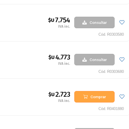
7.754
$U
Consultar
IVA inc.
Cód.
R0303580
4.773
$U
Consultar
IVA inc.
Cód.
R0303680
2.723
$U
Comprar
IVA inc.
Cód.
R0401880