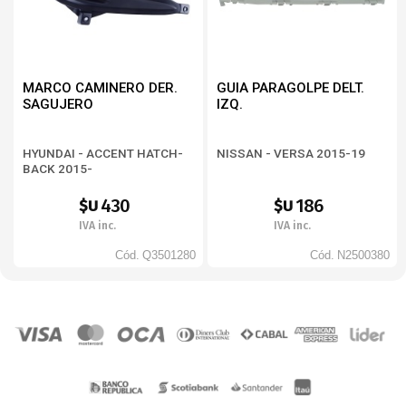
MARCO CAMINERO DER.
GUIA PARAGOLPE DELT.
SAGUJERO
IZQ.
HYUNDAI - ACCENT HATCH-
NISSAN - VERSA 2015-19
BACK 2015-
430
186
$U
$U
IVA inc.
IVA inc.
Cód.
Q3501280
Cód.
N2500380