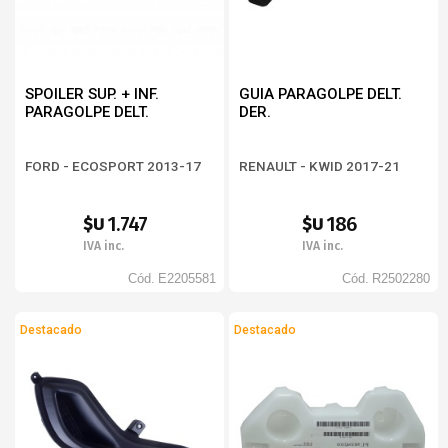
SPOILER SUP. + INF.
GUIA PARAGOLPE DELT.
PARAGOLPE DELT.
DER.
FORD - ECOSPORT 2013-17
RENAULT - KWID 2017-21
1.747
186
$U
$U
IVA inc.
IVA inc.
Cód.
E2205581
Cód.
R2502280
Destacado
Destacado