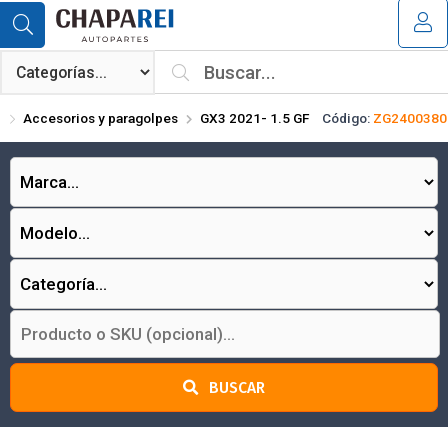
Compartir por email
MI COMPRA
¿Tienes cupón de descuento?
Accesorios y paragolpes
GX3 2021- 1.5 GF
Código:
ZG2400380
Aplicar
Enviar
BUSCAR