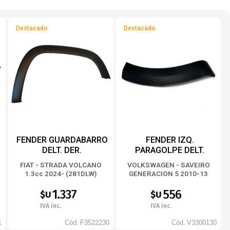
Destacado
Destacado
FENDER GUARDABARRO
FENDER IZQ.
DELT. DER.
PARAGOLPE DELT.
FIAT - STRADA VOLCANO
VOLKSWAGEN - SAVEIRO
1.3cc 2024- (281DLW)
GENERACION 5 2010-13
1.337
556
$U
$U
IVA inc.
IVA inc.
1
Cód.
F3522230
Cód.
V3300130