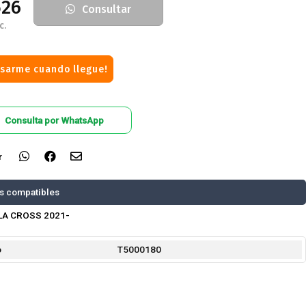
526
Consultar
c.
isarme cuando llegue!
Consulta por WhatsApp
r
s compatibles
A CROSS 2021-
o
T5000180