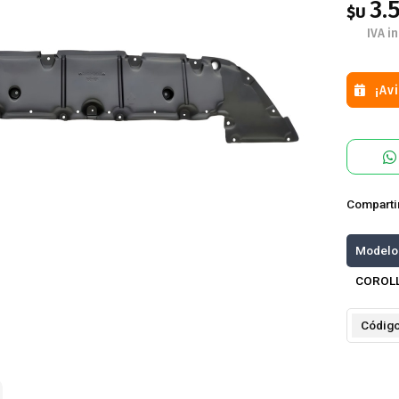
3.
$U
IVA in
¡Av
Comparti
Modelo
COROLL
Códig