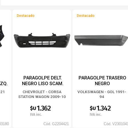
Destacado
Destacado
PARAGOLPE DELT.
PARAGOLPE TRASERO
IZQ.
NEGRO LISO SCAM.
NEGRO
CAGUJ. MOLDURA
-21
CHEVROLET - CORSA
VOLKSWAGEN - GOL 1991-
INFERIOR
STATION WAGON 2009-10
94
1.362
1.342
$U
$U
IVA inc.
IVA inc.
03180
Cód.
G2204421
Cód.
V230104