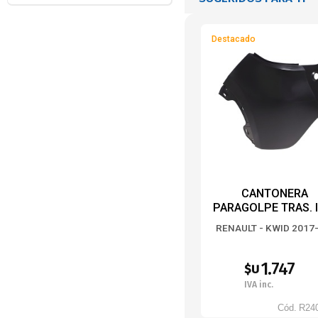
Destacado
CANTONERA
PARAGOLPE TRAS. 
RENAULT - KWID 2017
1.747
$U
IVA inc.
Cód.
R24