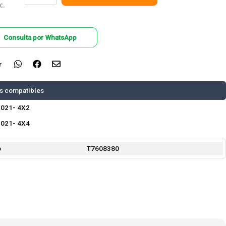
c.
Consulta por WhatsApp
r
s compatibles
2021- 4X2
2021- 4X4
o
T7608380