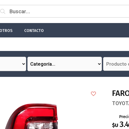
 email
OTROS
CONTACTO
Enviar
FARO
TOYOTA
Preci
3.
$U