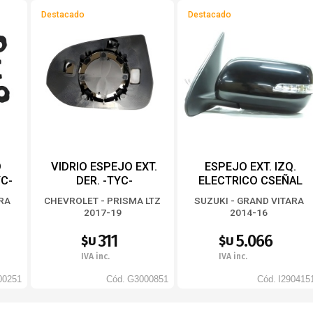
Destacado
Destacado
O
VIDRIO ESPEJO EXT.
ESPEJO EXT. IZQ.
YC-
DER. -TYC-
ELECTRICO CSEÑAL
PPINTAR -TYC-
ARA
CHEVROLET - PRISMA LTZ
SUZUKI - GRAND VITARA
2017-19
2014-16
311
5.066
$U
$U
IVA inc.
IVA inc.
00251
Cód.
G3000851
Cód.
I290415