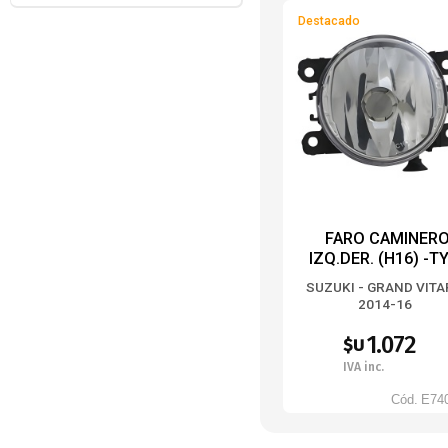
Destacado
FARO CAMINER
IZQ.DER. (H16) -T
SUZUKI - GRAND VIT
2014-16
1.072
$U
IVA inc.
Cód.
E74