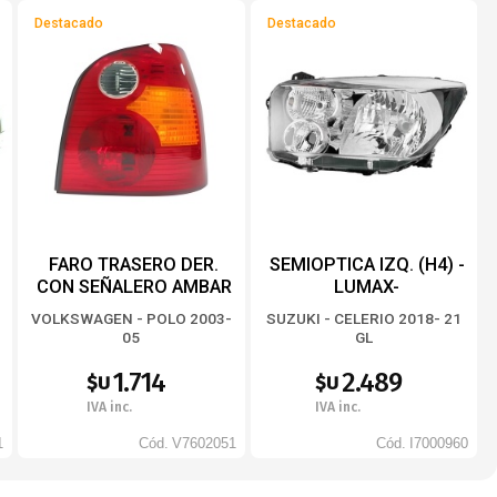
Destacado
Destacado
FARO TRASERO DER.
SEMIOPTICA IZQ. (H4) -
CON SEÑALERO AMBAR
LUMAX-
HATCH-BACK -TYC-
VOLKSWAGEN - POLO 2003-
SUZUKI - CELERIO 2018- 21
05
GL
1.714
2.489
$U
$U
IVA inc.
IVA inc.
1
Cód.
V7602051
Cód.
I7000960