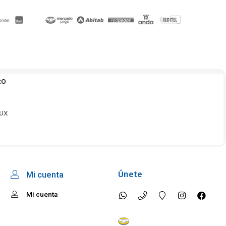
RO
LUX
Únete
Mi cuenta
Mi cuenta