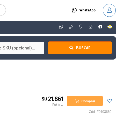
WhatsApp
BUSCAR
21.861
$U
Comprar
IVA inc.
Cód.
F0103660