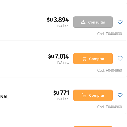
3.894
$U
Consultar
IVA inc.
Cód.
F0404830
7.014
$U
Comprar
IVA inc.
Cód.
F0404860
771
$U
Comprar
INAL-
IVA inc.
Cód.
F0404960