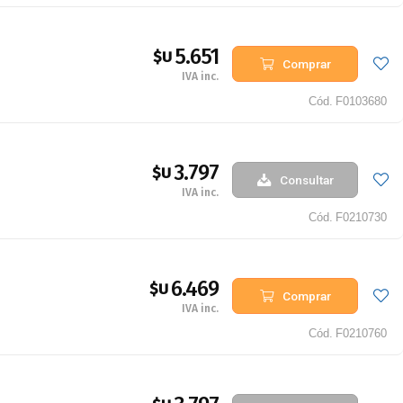
5.651
$U
Comprar
IVA inc.
Cód.
F0103680
3.797
$U
Consultar
IVA inc.
Cód.
F0210730
6.469
$U
Comprar
IVA inc.
Cód.
F0210760