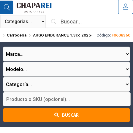
Compartir por email
MI COMPRA
¿Tienes cupón de descuento?
Carrocería
ARGO ENDURANCE 1.3cc 2025-
Código:
F0608360
Aplicar
Enviar
BUSCAR