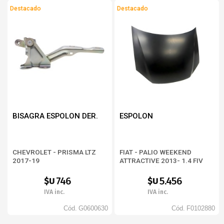
Destacado
Destacado
STRADA FREEDOM 1.4cc 2020- (281D34)
STRADA ULTRA 1.0cc 2024- (281DMX)
STRADA VOLCANO 1.3cc 2020-23 (281D43)
STRADA VOLCANO 1.3cc 2024- (281DLW)
BISAGRA ESPOLON DER.
ESPOLON
CHEVROLET - PRISMA LTZ
FIAT - PALIO WEEKEND
2017-19
ATTRACTIVE 2013- 1.4 FIV
(BD373326)
746
5.456
$U
$U
IVA inc.
IVA inc.
Cód.
G0600630
Cód.
F0102880