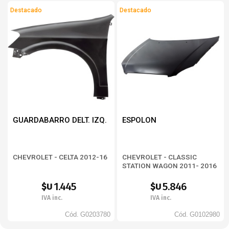
Destacado
Destacado
GUARDABARRO DELT. IZQ.
ESPOLON
CHEVROLET - CELTA 2012-16
CHEVROLET - CLASSIC
STATION WAGON 2011- 2016
1.445
5.846
$U
$U
IVA inc.
IVA inc.
Cód.
G0203780
Cód.
G0102980