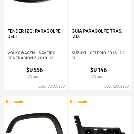
FENDER IZQ. PARAGOLPE
GUIA PARAGOLPE TRAS.
DELT.
IZQ.
VOLKSWAGEN - SAVEIRO
SUZUKI - CELERIO 2018- 21
GENERACION 5 2010-13
GL
556
146
$U
$U
IVA inc.
IVA inc.
Cód.
V3300130
Cód.
I2501980
Destacado
Destacado