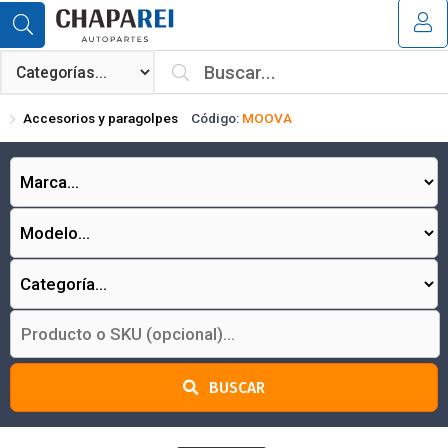
Compartir por email
MI COMPRA
¿Tienes cupón de descuento?
Accesorios y paragolpes
Código:
MOOVA
Aplicar
Enviar
BUSCAR