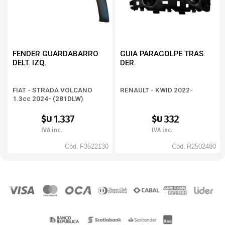
FENDER GUARDABARRO
GUIA PARAGOLPE TRAS.
DELT. IZQ.
DER.
FIAT - STRADA VOLCANO
RENAULT - KWID 2022-
1.3cc 2024- (281DLW)
1.337
332
$U
$U
IVA inc.
IVA inc.
Cód.
F3522130
Cód.
R2502480