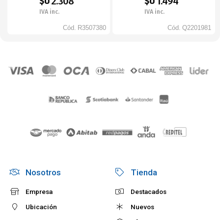
2.308
1.494
$U
$U
IVA inc.
IVA inc.
Cód.
R3507380
Cód.
Q2201981
Nosotros
Tienda
Empresa
Destacados
Ubicación
Nuevos