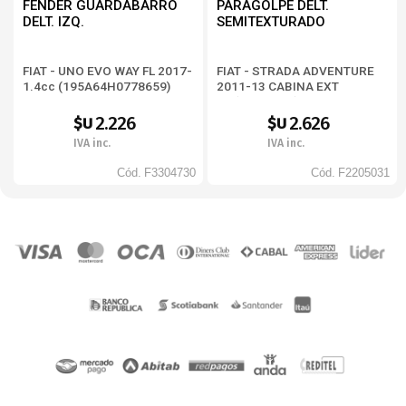
FENDER GUARDABARRO
PARAGOLPE DELT.
DELT. IZQ.
SEMITEXTURADO
FIAT - UNO EVO WAY FL 2017-
FIAT - STRADA ADVENTURE
1.4cc (195A64H0778659)
2011-13 CABINA EXT
FIII(27824V-3)
2.226
2.626
$U
$U
IVA inc.
IVA inc.
Cód.
F3304730
Cód.
F2205031