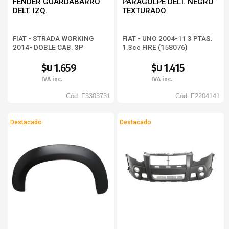
FENDER GUARDABARRO
PARAGOLPE DELT. NEGRO
DELT. IZQ.
TEXTURADO
FIAT - STRADA WORKING
FIAT - UNO 2004-11 3 PTAS.
2014- DOBLE CAB. 3P
1.3cc FIRE (158076)
(578942)
1.659
1.415
$U
$U
IVA inc.
IVA inc.
Cód.
F3303731
Cód.
F2204141
Destacado
Destacado