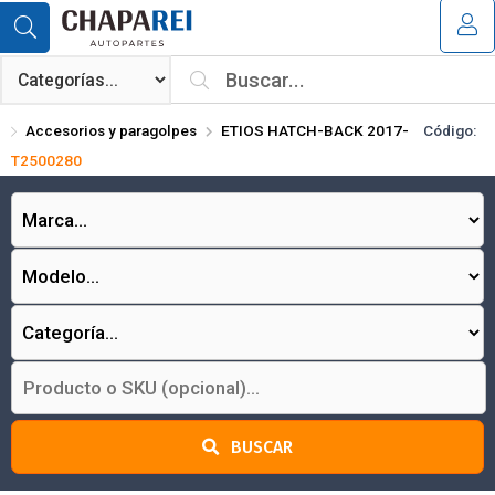
Compartir por email
MI COMPRA
¿Tienes cupón de descuento?
Accesorios y paragolpes
ETIOS HATCH-BACK 2017-
Código:
Aplicar
T2500280
Enviar
BUSCAR