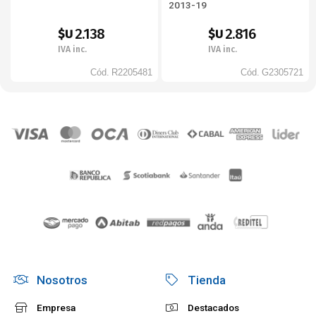
2013-19
2.138
2.816
$U
$U
IVA inc.
IVA inc.
Cód.
R2205481
Cód.
G2305721
Nosotros
Tienda
Empresa
Destacados