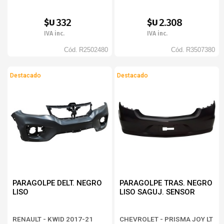
332
2.308
$U
$U
IVA inc.
IVA inc.
Cód.
R2502480
Cód.
R3507380
Destacado
Destacado
PARAGOLPE DELT. NEGRO
PARAGOLPE TRAS. NEGRO
LISO
LISO SAGUJ. SENSOR
RENAULT - KWID 2017-21
CHEVROLET - PRISMA JOY LT