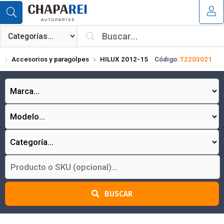
Compartir por email
MI COMPRA
¿Tienes cupón de descuento?
Accesorios y paragolpes
HILUX 2012-15
Código:
T2203021
Aplicar
Enviar
BUSCAR