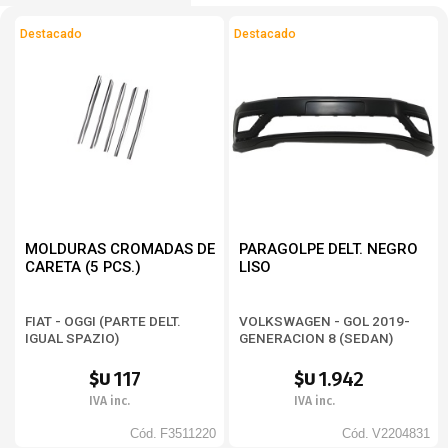
Destacado
Destacado
MOLDURAS CROMADAS DE
PARAGOLPE DELT. NEGRO
CARETA (5 PCS.)
LISO
FIAT - OGGI (PARTE DELT.
VOLKSWAGEN - GOL 2019-
IGUAL SPAZIO)
GENERACION 8 (SEDAN)
117
1.942
$U
$U
IVA inc.
IVA inc.
Cód.
F3511220
Cód.
V2204831