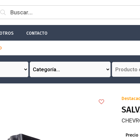
 email
OTROS
CONTACTO
0
Enviar
Destaca
SALV
CHEVR
Precio