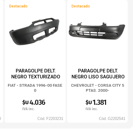
Destacado
Destacado
PARAGOLPE DELT.
PARAGOLPE DELT.
NEGRO TEXTURIZADO
NEGRO LISO SAGUJERO
CAMINERO
FIAT - STRADA 1996-00 FASE
CHEVROLET - CORSA CITY 5
0
PTAS. 2000-
4.036
1.381
$U
$U
IVA inc.
IVA inc.
0
Cód.
F2203231
Cód.
G2202541