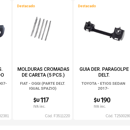
Destacado
Destacado
S.
MOLDURAS CROMADAS
GUIA DER. PARAGOLPE
DO
DE CARETA (5 PCS.)
DELT.
LA
007-
FIAT - OGGI (PARTE DELT.
TOYOTA - ETIOS SEDAN
IGUAL SPAZIO)
2017-
117
190
$U
$U
IVA inc.
IVA inc.
02381
Cód.
F3511220
Cód.
T250028