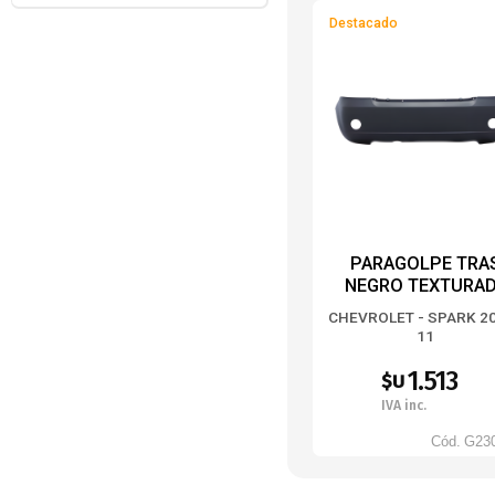
Destacado
PARAGOLPE TRA
NEGRO TEXTURA
CAGUJ. ANTINIEB
CHEVROLET - SPARK 2
11
1.513
$U
IVA inc.
Cód.
G23