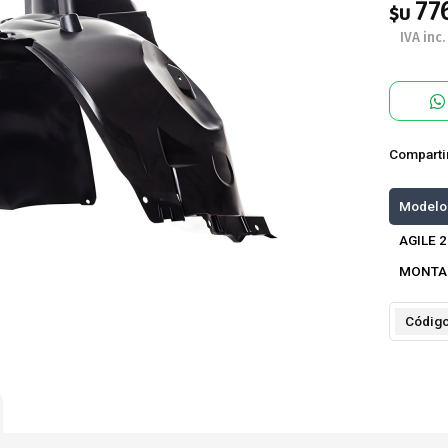
77
$U
IVA inc.
Comparti
Modelo
AGILE 
MONTA
Códig