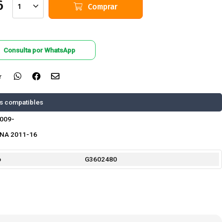
6
Comprar
1
Consulta por WhatsApp
r
s compatibles
2009-
NA 2011-16
o
G3602480