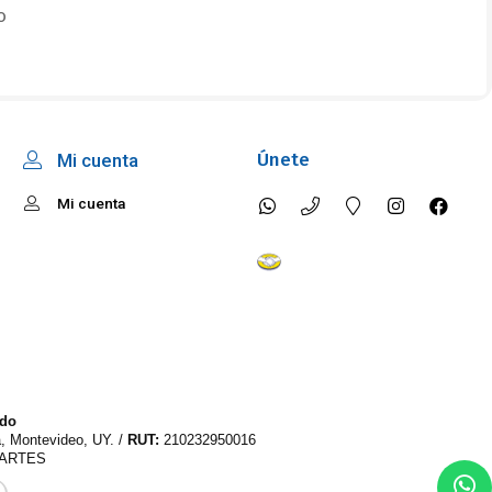
O
Únete
Mi cuenta
Mi cuenta
ido
a, Montevideo, UY. /
RUT:
210232950016
PARTES