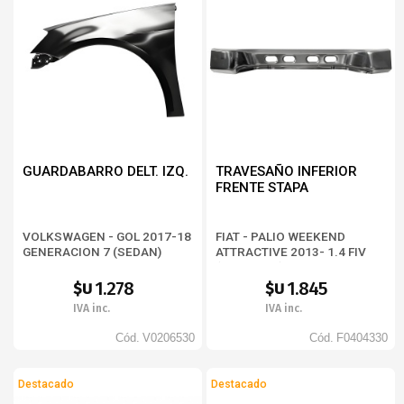
GUARDABARRO DELT. IZQ.
TRAVESAÑO INFERIOR
FRENTE STAPA
VOLKSWAGEN - GOL 2017-18
FIAT - PALIO WEEKEND
GENERACION 7 (SEDAN)
ATTRACTIVE 2013- 1.4 FIV
(BD373326)
1.278
1.845
$U
$U
IVA inc.
IVA inc.
Cód.
V0206530
Cód.
F0404330
Destacado
Destacado