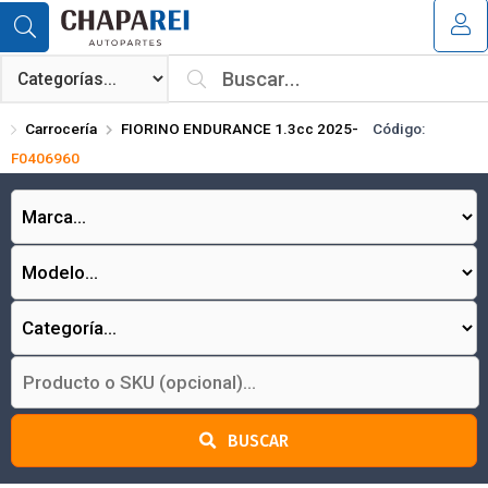
Compartir por email
MI COMPRA
¿Tienes cupón de descuento?
Carrocería
FIORINO ENDURANCE 1.3cc 2025-
Código:
Aplicar
F0406960
Enviar
BUSCAR