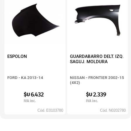
ESPOLON
GUARDABARRO DELT. IZQ.
SAGUJ. MOLDURA
FORD - KA 2013-14
NISSAN - FRONTIER 2002-15
(4X2)
6.432
2.339
$U
$U
IVA inc.
IVA inc.
Cód.
E0103780
Cód.
N0202780