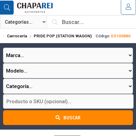
Compartir por email
MI COMPRA
¿Tienes cupón de descuento?
Carrocería
PRIDE POP (STATION WAGON)
Código:
E0100880
Aplicar
Enviar
BUSCAR