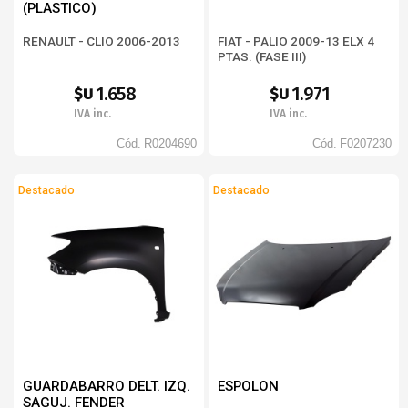
(PLASTICO)
RENAULT - CLIO 2006-2013
FIAT - PALIO 2009-13 ELX 4
PTAS. (FASE III)
1.658
1.971
$U
$U
IVA inc.
IVA inc.
Cód.
R0204690
Cód.
F0207230
Destacado
Destacado
GUARDABARRO DELT. IZQ.
ESPOLON
SAGUJ. FENDER