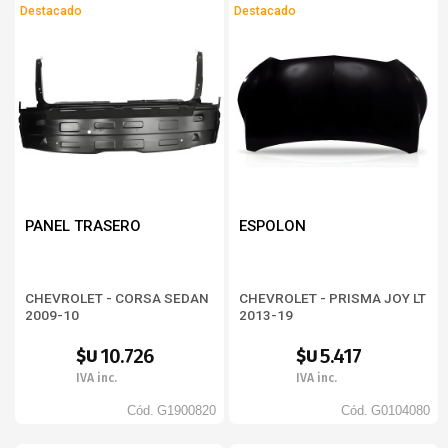
Destacado
Destacado
PANEL TRASERO
ESPOLON
CHEVROLET - CORSA SEDAN
CHEVROLET - PRISMA JOY LT
2009-10
2013-19
10.726
5.417
$U
$U
IVA inc.
IVA inc.
Cód.
G1900820
Cód.
G0104080