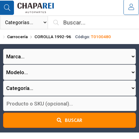
Compartir por email
MI COMPRA
¿Tienes cupón de descuento?
Carrocería
COROLLA 1992-96
Código:
T0100480
Aplicar
Enviar
BUSCAR