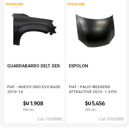
Destacado
Destacado
GUARDABARRO DELT. DER.
ESPOLON
FIAT - NUEVO UNO EVO BASE
FIAT - PALIO WEEKEND
2010-14
ATTRACTIVE 2013- 1.4 FIV
(BD373326)
1.908
5.456
$U
$U
IVA inc.
IVA inc.
Cód.
F0208880
Cód.
F0102880