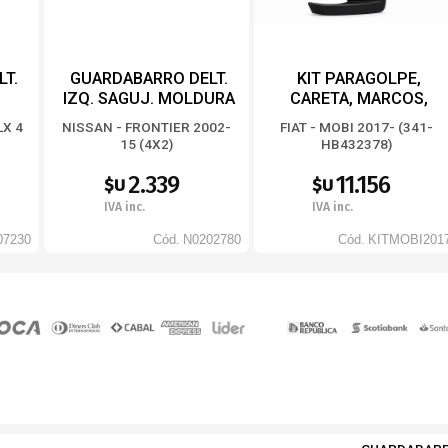
T.
GUARDABARRO DELT.
KIT PARAGOLPE,
IZQ. SAGUJ. MOLDURA
CARETA, MARCOS,
REJILLA, SEMIOPTICAS
LX 4
NISSAN - FRONTIER 2002-
FIAT - MOBI 2017- (341-
FIAT MOBI 2017-
15 (4X2)
HB432378)
2.339
11.156
$U
$U
IVA inc.
IVA inc.
07230
Cód.
N0202780
Cód.
KITMOBI201