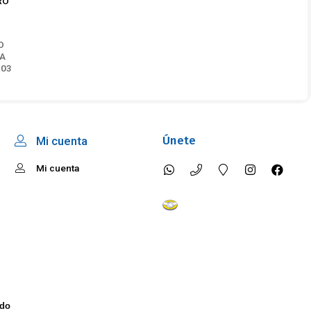
RO
O
JA
-03
Únete
Mi cuenta
Mi cuenta
ido