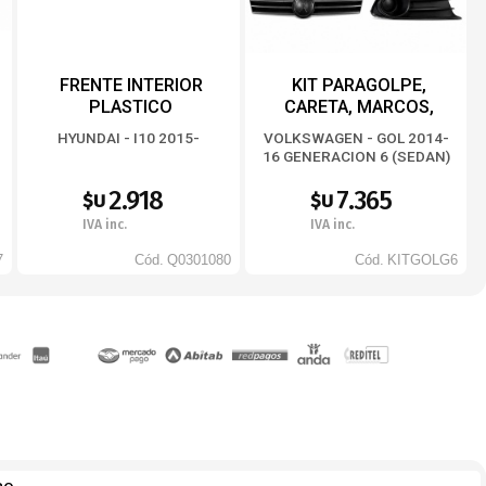
FRENTE INTERIOR
KIT PARAGOLPE,
PLASTICO
CARETA, MARCOS,
REJILLA, GUÍAS,
HYUNDAI - I10 2015-
VOLKSWAGEN - GOL 2014-
SEMIOPTICAS
16 GENERACION 6 (SEDAN)
WVGOLG6
2.918
7.365
$U
$U
IVA inc.
IVA inc.
7
Cód.
Q0301080
Cód.
KITGOLG6