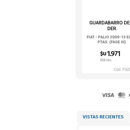
GUARDABARRO DEL
DER.
FIAT - PALIO 2009-13 E
PTAS. (FASE III)
1.971
$U
IVA inc.
Cód.
F02
VISTAS RECIENTES