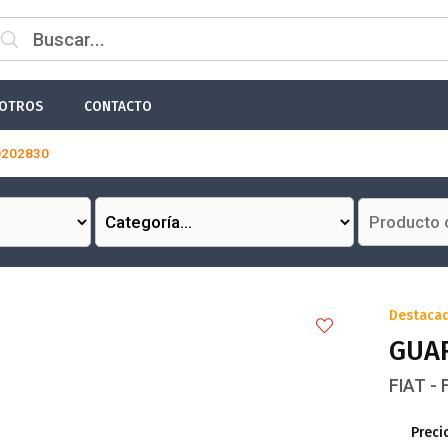
 email
OTROS
CONTACTO
0202830
Enviar
Destaca
GUAR
FIAT -
Preci