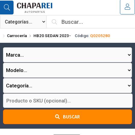
Compartir por email
MI COMPRA
¿Tienes cupón de descuento?
Carrocería
HB20 SEDAN 2023-
Código:
Q0205280
Aplicar
Enviar
BUSCAR