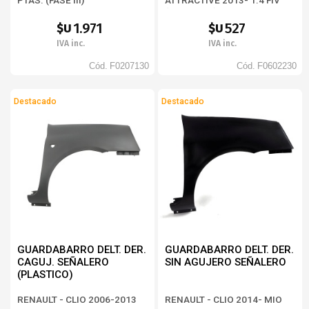
PTAS. (FASE III)
ATTRACTIVE 2013- 1.4 FIV
(BD373326)
1.971
527
$U
$U
IVA inc.
IVA inc.
Cód.
F0207130
Cód.
F0602230
Destacado
Destacado
GUARDABARRO DELT. DER.
GUARDABARRO DELT. DER.
CAGUJ. SEÑALERO
SIN AGUJERO SEÑALERO
(PLASTICO)
RENAULT - CLIO 2006-2013
RENAULT - CLIO 2014- MIO