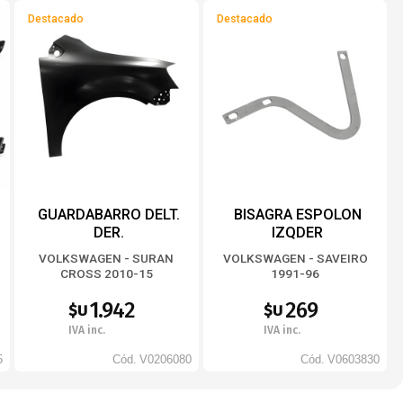
Destacado
Destacado
GUARDABARRO DELT.
BISAGRA ESPOLON
DER.
IZQDER
VOLKSWAGEN - SURAN
VOLKSWAGEN - SAVEIRO
CROSS 2010-15
1991-96
1.942
269
$U
$U
IVA inc.
IVA inc.
5
Cód.
V0206080
Cód.
V0603830