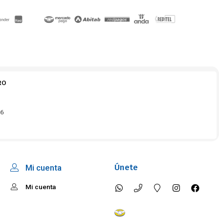
RO
16
Únete
Mi cuenta
Mi cuenta