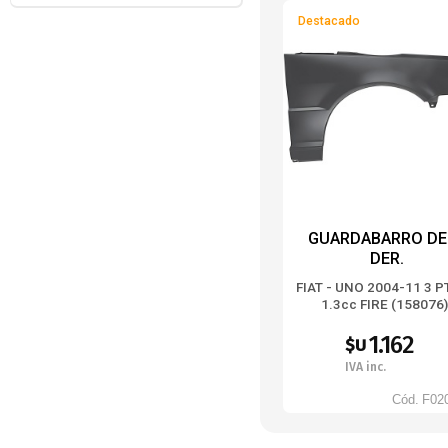
Destacado
GUARDABARRO DEL
DER.
FIAT - UNO 2004-11 3 P
1.3cc FIRE (158076
1.162
$U
IVA inc.
Cód.
F02