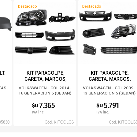
Destacado
Destacado
T.
KIT PARAGOLPE,
KIT PARAGOLPE,
CARETA, MARCOS,
CARETA, MARCOS,
REJILLA, GUÍAS,
REJILLA, GUÍAS,
TAS.
VOLKSWAGEN - GOL 2014-
VOLKSWAGEN - GOL 2009-
SEMIOPTICAS
SEMIOPTICAS
)
16 GENERACION 6 (SEDAN)
13 GENERACION 5 (SEDAN)
WVGOLG6
WVGOLG5
7.365
5.791
$U
$U
IVA inc.
IVA inc.
05830
Cód.
KITGOLG6
Cód.
KITGOLG