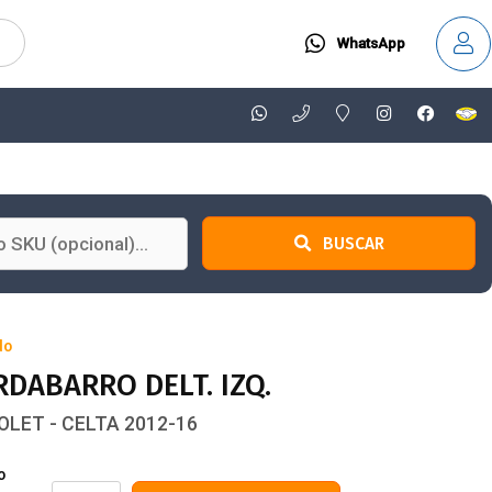
WhatsApp
BUSCAR
do
DABARRO DELT. IZQ.
LET - CELTA 2012-16
o