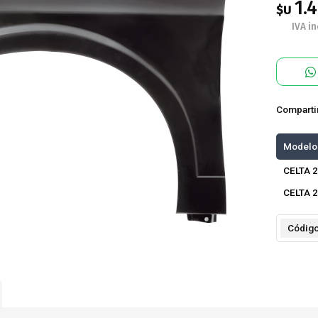
1.
$U
IVA in
Comparti
Modelo
CELTA 
CELTA 
Códig