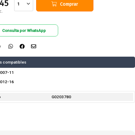
445
Comprar
1
c.
Consulta por WhatsApp
r
s compatibles
2007-11
2012-16
o
G0203780