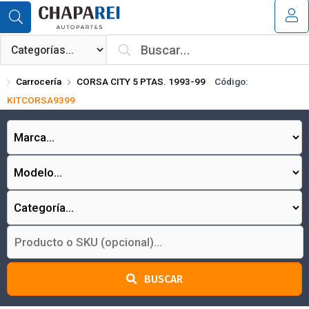
Compartir por email
MI COMPRA
¿Tienes cupón de descuento?
Carrocería
CORSA CITY 5 PTAS. 1993-99
Código:
Aplicar
KITCORSA9399
Enviar
BUSCAR