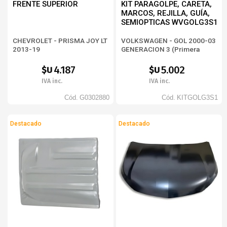
FRENTE SUPERIOR
KIT PARAGOLPE, CARETA,
MARCOS, REJILLA, GUÍA,
SEMIOPTICAS WVGOLG3S1
CHEVROLET - PRISMA JOY LT
VOLKSWAGEN - GOL 2000-03
2013-19
GENERACION 3 (Primera
Serie)
4.187
5.002
$U
$U
IVA inc.
IVA inc.
Cód.
G0302880
Cód.
KITGOLG3S1
Destacado
Destacado