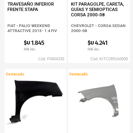
TRAVESAÑO INFERIOR
KIT PARAGOLPE, CARETA,
FRENTE STAPA
GUÍAS Y SEMIOPTICAS
CORSA 2000-08
FIAT - PALIO WEEKEND
CHEVROLET - CORSA SEDAN
ATTRACTIVE 2013- 1.4 FIV
2000-08
(BD373326)
1.845
4.241
$U
$U
IVA inc.
IVA inc.
Cód.
F0404330
Cód.
KITCORSA0008
Destacado
Destacado