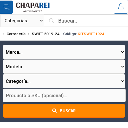
Compartir por email
MI COMPRA
¿Tienes cupón de descuento?
Carrocería
SWIFT 2019-24
Código:
KITSWIFT1924
Aplicar
Enviar
BUSCAR