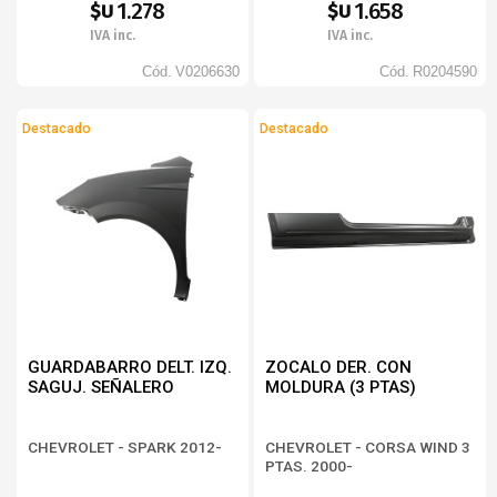
1.278
1.658
$U
$U
IVA inc.
IVA inc.
Cód.
V0206630
Cód.
R0204590
Destacado
Destacado
GUARDABARRO DELT. IZQ.
ZOCALO DER. CON
SAGUJ. SEÑALERO
MOLDURA (3 PTAS)
CHEVROLET - SPARK 2012-
CHEVROLET - CORSA WIND 3
PTAS. 2000-