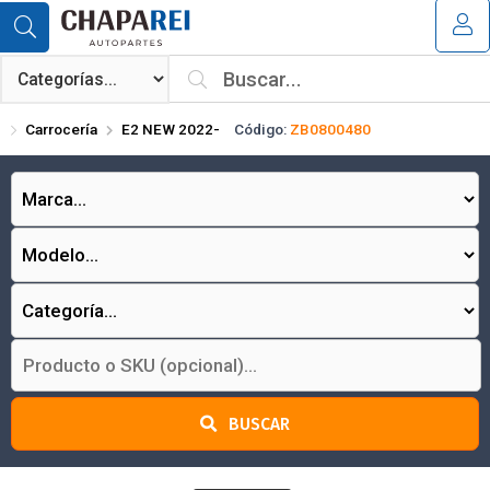
Compartir por email
MI COMPRA
¿Tienes cupón de descuento?
Carrocería
E2 NEW 2022-
Código:
ZB0800480
Aplicar
Enviar
BUSCAR