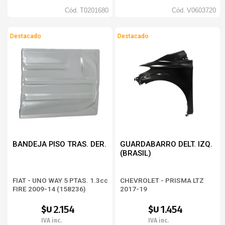
Cód.
T0201680
Cód.
V0603720
Destacado
Destacado
BANDEJA PISO TRAS. DER.
GUARDABARRO DELT. IZQ.
(BRASIL)
FIAT - UNO WAY 5 PTAS. 1.3cc
CHEVROLET - PRISMA LTZ
FIRE 2009-14 (158236)
2017-19
2.154
1.454
$U
$U
IVA inc.
IVA inc.