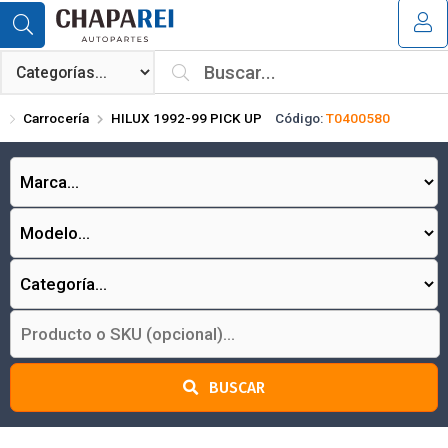
Compartir por email
MI COMPRA
¿Tienes cupón de descuento?
Carrocería
HILUX 1992-99 PICK UP
Código:
T0400580
Aplicar
Enviar
BUSCAR