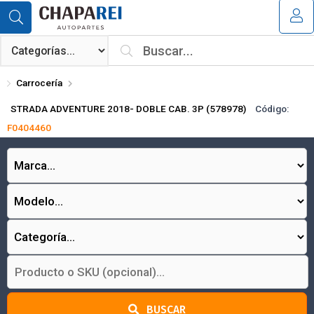
Compartir por email
MI COMPRA
¿Tienes cupón de descuento?
Carrocería
Aplicar
STRADA ADVENTURE 2018- DOBLE CAB. 3P (578978)
Código:
F0404460
Enviar
BUSCAR