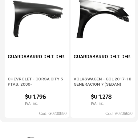
STRADA WORKING 2013 CABINA EXT. (27844N-4)
STRADA WORKING 2013 DOBLE CAB. (27855N-4)
STRADA WORKING 2014- CABINA CORTA (578742)
STRADA WORKING 2014- CABINA EXT. (578842)
STRADA WORKING 2014- DOBLE CAB. 3P (578942)
GUARDABARRO DELT. DER.
GUARDABARRO DELT. DER.
CHEVROLET - CORSA CITY 5
VOLKSWAGEN - GOL 2017-18
PTAS. 2000-
GENERACION 7 (SEDAN)
1.796
1.278
$U
$U
IVA inc.
IVA inc.
Cód.
G0200890
Cód.
V0206630