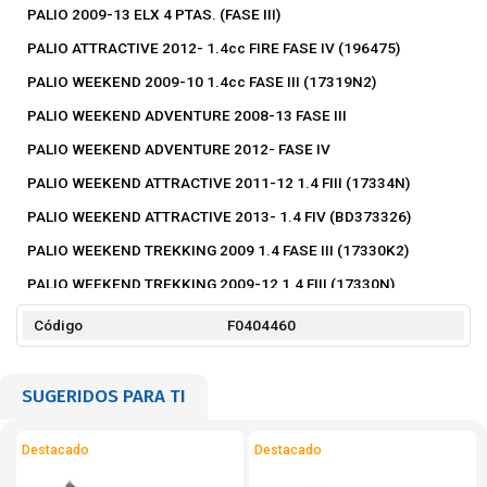
PALIO 2009-13 ELX 4 PTAS. (FASE III)
PALIO ATTRACTIVE 2012- 1.4cc FIRE FASE IV (196475)
PALIO WEEKEND 2009-10 1.4cc FASE III (17319N2)
PALIO WEEKEND ADVENTURE 2008-13 FASE III
PALIO WEEKEND ADVENTURE 2012- FASE IV
PALIO WEEKEND ATTRACTIVE 2011-12 1.4 FIII (17334N)
PALIO WEEKEND ATTRACTIVE 2013- 1.4 FIV (BD373326)
PALIO WEEKEND TREKKING 2009 1.4 FASE III (17330K2)
PALIO WEEKEND TREKKING 2009-12 1.4 FIII (17330N)
PALIO WEEKEND TREKKING 2013- 1.4 FIV (373356)
Código
F0404460
SIENA 2008-09 ELX 1.4cc FASE III (17218K2)
SIENA 2009-12 ELX 1.4cc FASE III (17218N)
SUGERIDOS PARA TI
SIENA 2010-12 EL 1.4cc FASE III (17214N)
Destacado
Destacado
SIENA 2011-12 ATTRACTIVE 1.4cc FASE III (17234N)
SIENA 2014- EL 1.4cc (372316)