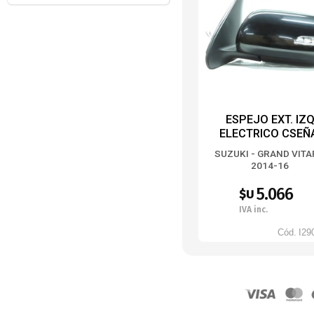
ESPEJO EXT. IZQ
ELECTRICO CSEÑ
PPINTAR -TYC-
SUZUKI - GRAND VIT
2014-16
5.066
$U
IVA inc.
Cód.
I29