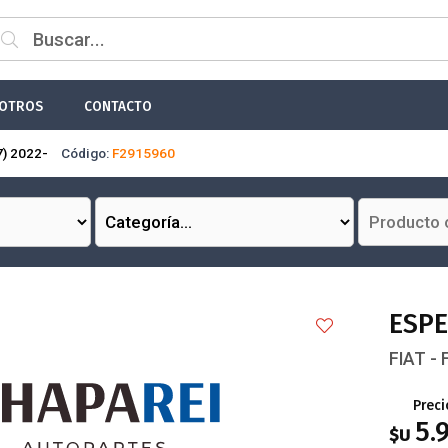
 email
OTROS
CONTACTO
) 2022-
Código:
F2915960
Enviar
ESPE
FIAT -
Preci
5.
$U