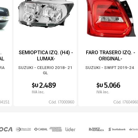
.
SEMIOPTICA IZQ. (H4) -
FARO TRASERO IZQ. -
AL
LUMAX-
ORIGINAL-
ARA
SUZUKI - CELERIO 2018- 21
SUZUKI - SWIFT 2019-24
GL
2.489
5.066
$U
$U
IVA inc.
IVA inc.
04151
Cód.
I7000960
Cód.
I760496