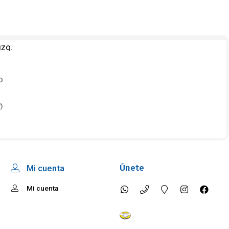
IZQ.
O
)
Únete
Mi cuenta
Mi cuenta