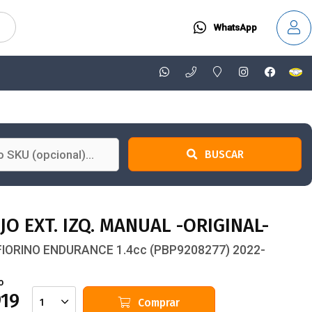
WhatsApp
BUSCAR
JO EXT. IZQ. MANUAL -ORIGINAL-
 FIORINO ENDURANCE 1.4cc (PBP9208277) 2022-
o
919
Comprar
1