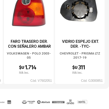
FARO TRASERO DER.
VIDRIO ESPEJO EXT.
CON SEÑALERO AMBAR
DER. -TYC-
HATCH-BACK -TYC-
VOLKSWAGEN - POLO 2003-
CHEVROLET - PRISMA LTZ
05
2017-19
1.714
311
$U
$U
IVA inc.
IVA inc.
0
Cód.
V7602051
Cód.
G3000851