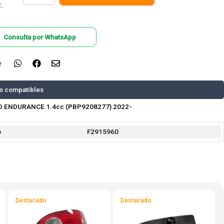
c.
Consulta por WhatsApp
r
s compatibles
O ENDURANCE 1.4cc (PBP9208277) 2022-
o
F2915960
Destacado
Destacado