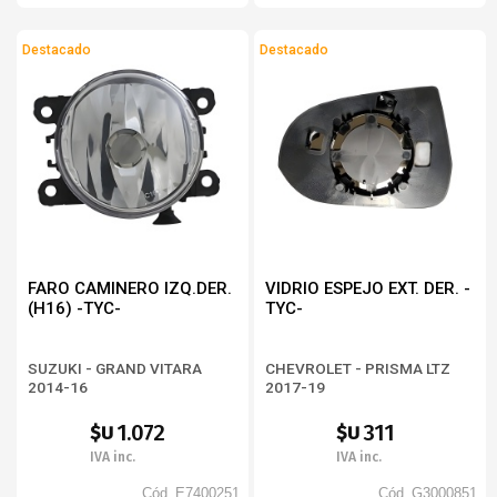
Destacado
Destacado
FARO CAMINERO IZQ.DER.
VIDRIO ESPEJO EXT. DER. -
(H16) -TYC-
TYC-
SUZUKI - GRAND VITARA
CHEVROLET - PRISMA LTZ
2014-16
2017-19
1.072
311
$U
$U
IVA inc.
IVA inc.
Cód.
E7400251
Cód.
G3000851