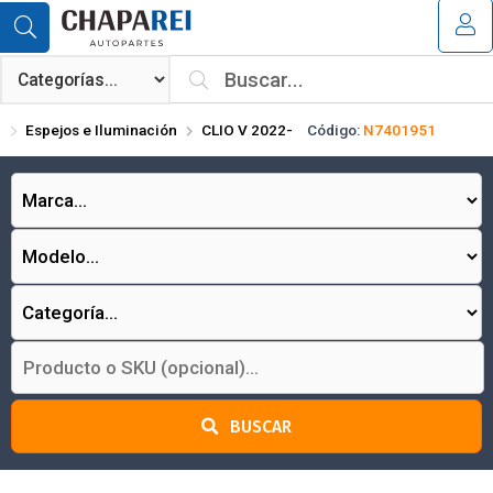
Compartir por email
MI COMPRA
¿Tienes cupón de descuento?
Espejos e Iluminación
CLIO V 2022-
Código:
N7401951
Aplicar
Enviar
BUSCAR