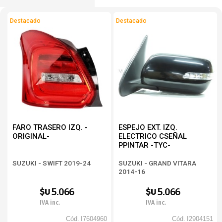
Destacado
Destacado
FARO TRASERO IZQ. -
ESPEJO EXT. IZQ.
ORIGINAL-
ELECTRICO CSEÑAL
PPINTAR -TYC-
SUZUKI - SWIFT 2019-24
SUZUKI - GRAND VITARA
2014-16
5.066
5.066
$U
$U
IVA inc.
IVA inc.
Cód.
I7604960
Cód.
I2904151