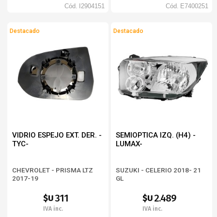
Cód.
I2904151
Cód.
E7400251
Destacado
Destacado
VIDRIO ESPEJO EXT. DER. -
SEMIOPTICA IZQ. (H4) -
TYC-
LUMAX-
CHEVROLET - PRISMA LTZ
SUZUKI - CELERIO 2018- 21
2017-19
GL
311
2.489
$U
$U
IVA inc.
IVA inc.