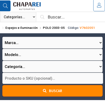
Compartir por email
MI COMPRA
¿Tienes cupón de descuento?
Espejos e Iluminación
POLO 2003-05
Código:
V7602051
Aplicar
Enviar
BUSCAR