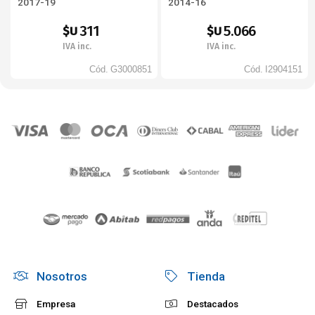
2017-19
2014-16
311
5.066
$U
$U
IVA inc.
IVA inc.
Cód.
G3000851
Cód.
I2904151
Nosotros
Tienda
Empresa
Destacados