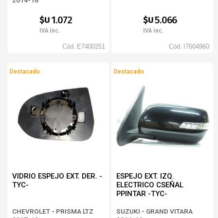
2014-16
1.072
5.066
$U
$U
IVA inc.
IVA inc.
Cód.
E7400251
Cód.
I7604960
Destacado
Destacado
VIDRIO ESPEJO EXT. DER. -
ESPEJO EXT. IZQ.
TYC-
ELECTRICO CSEÑAL
PPINTAR -TYC-
CHEVROLET - PRISMA LTZ
SUZUKI - GRAND VITARA