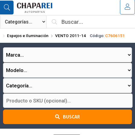
Compartir por email
MI COMPRA
¿Tienes cupón de descuento?
Espejos e Iluminación
VENTO 2011-14
Código:
C7606151
Aplicar
Enviar
BUSCAR