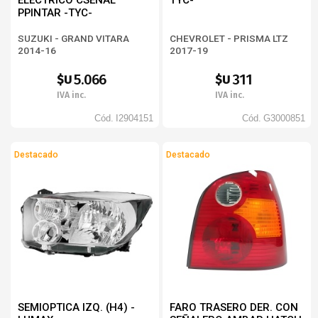
ELECTRICO CSEÑAL
TYC-
PPINTAR -TYC-
SUZUKI - GRAND VITARA
CHEVROLET - PRISMA LTZ
2014-16
2017-19
5.066
311
$U
$U
IVA inc.
IVA inc.
Cód.
I2904151
Cód.
G3000851
Destacado
Destacado
SEMIOPTICA IZQ. (H4) -
FARO TRASERO DER. CON