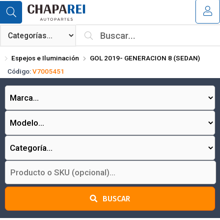
Compartir por email
MI COMPRA
¿Tienes cupón de descuento?
Espejos e Iluminación
GOL 2019- GENERACION 8 (SEDAN)
Aplicar
Código:
V7005451
Enviar
BUSCAR