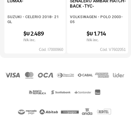
LUMAX-
SEÑALERO AMBAR HATCH-
BACK -TYC-
SUZUKI - CELERIO 2018- 21
VOLKSWAGEN - POLO 2003-
GL
05
2.489
1.714
$U
$U
IVA inc.
IVA inc.
Cód.
I7000960
Cód.
V7602051